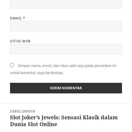
EMAIL
*
SITUS WEB
Simpan nama, email, dan situs web saya pada peramban ini
untuk komentar saya berikutnya.
Navigasi
SEBELUMNYA
pos
Slot Joker’s Jewels: Sensasi Klasik dalam
Pos
Dunia Slot Online
sebelumnya: