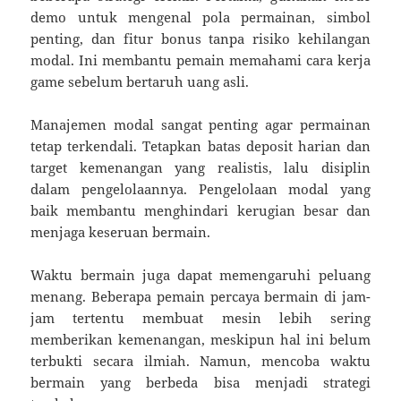
demo untuk mengenal pola permainan, simbol
penting, dan fitur bonus tanpa risiko kehilangan
modal. Ini membantu pemain memahami cara kerja
game sebelum bertaruh uang asli.
Manajemen modal sangat penting agar permainan
tetap terkendali. Tetapkan batas deposit harian dan
target kemenangan yang realistis, lalu disiplin
dalam pengelolaannya. Pengelolaan modal yang
baik membantu menghindari kerugian besar dan
menjaga keseruan bermain.
Waktu bermain juga dapat memengaruhi peluang
menang. Beberapa pemain percaya bermain di jam-
jam tertentu membuat mesin lebih sering
memberikan kemenangan, meskipun hal ini belum
terbukti secara ilmiah. Namun, mencoba waktu
bermain yang berbeda bisa menjadi strategi