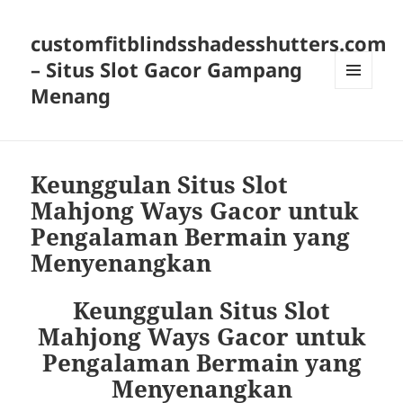
customfitblindsshadesshutters.com
– Situs Slot Gacor Gampang
Menang
MENU
DAN
WIDGET
Keunggulan Situs Slot
Mahjong Ways Gacor untuk
Pengalaman Bermain yang
Menyenangkan
Keunggulan Situs Slot
Mahjong Ways Gacor untuk
Pengalaman Bermain yang
Menyenangkan