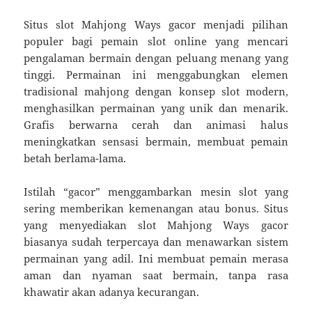
Situs slot Mahjong Ways gacor menjadi pilihan
populer bagi pemain slot online yang mencari
pengalaman bermain dengan peluang menang yang
tinggi. Permainan ini menggabungkan elemen
tradisional mahjong dengan konsep slot modern,
menghasilkan permainan yang unik dan menarik.
Grafis berwarna cerah dan animasi halus
meningkatkan sensasi bermain, membuat pemain
betah berlama-lama.
Istilah “gacor” menggambarkan mesin slot yang
sering memberikan kemenangan atau bonus. Situs
yang menyediakan slot Mahjong Ways gacor
biasanya sudah terpercaya dan menawarkan sistem
permainan yang adil. Ini membuat pemain merasa
aman dan nyaman saat bermain, tanpa rasa
khawatir akan adanya kecurangan.