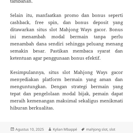
tambahan.
Selain itu, manfaatkan promo dan bonus seperti
cashback, free spin, dan bonus deposit yang
ditawarkan situs slot Mahjong Ways gacor. Bonus
ini menambah modal bermain tanpa perlu
menambah dana sendiri sehingga peluang menang
semakin besar. Pastikan membaca syarat dan
ketentuan agar penggunaan bonus efektif.
Kesimpulannya, situs slot Mahjong Ways gacor
menyediakan platform bermain yang aman dan
menguntungkan. Dengan strategi bermain yang
tepat dan pengelolaan modal bijak, pemain dapat
meraih kemenangan maksimal sekaligus menikmati
hiburan berkualitas.
Diposkan
Penulis
Tag
Agustus 10, 2025
Kylian Mbappé
mahjong slot
,
slot