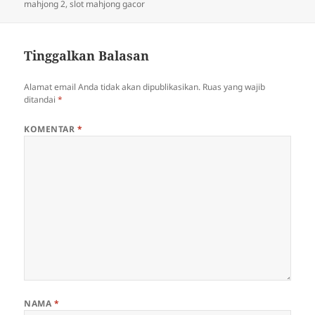
pada
mahjong 2
,
slot mahjong gacor
Tinggalkan Balasan
Alamat email Anda tidak akan dipublikasikan.
Ruas yang wajib
ditandai
*
KOMENTAR
*
NAMA
*