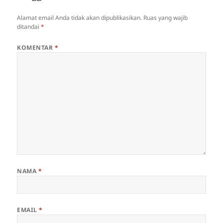
Alamat email Anda tidak akan dipublikasikan.
Ruas yang wajib
ditandai
*
KOMENTAR
*
NAMA
*
EMAIL
*