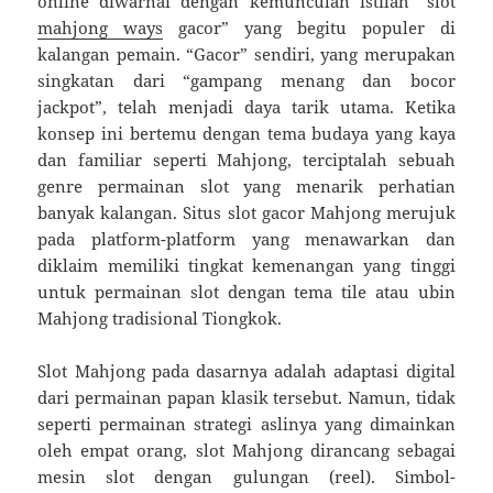
online diwarnai dengan kemunculan istilah “slot
mahjong ways
gacor” yang begitu populer di
kalangan pemain. “Gacor” sendiri, yang merupakan
singkatan dari “gampang menang dan bocor
jackpot”, telah menjadi daya tarik utama. Ketika
konsep ini bertemu dengan tema budaya yang kaya
dan familiar seperti Mahjong, terciptalah sebuah
genre permainan slot yang menarik perhatian
banyak kalangan. Situs slot gacor Mahjong merujuk
pada platform-platform yang menawarkan dan
diklaim memiliki tingkat kemenangan yang tinggi
untuk permainan slot dengan tema tile atau ubin
Mahjong tradisional Tiongkok.
Slot Mahjong pada dasarnya adalah adaptasi digital
dari permainan papan klasik tersebut. Namun, tidak
seperti permainan strategi aslinya yang dimainkan
oleh empat orang, slot Mahjong dirancang sebagai
mesin slot dengan gulungan (reel). Simbol-