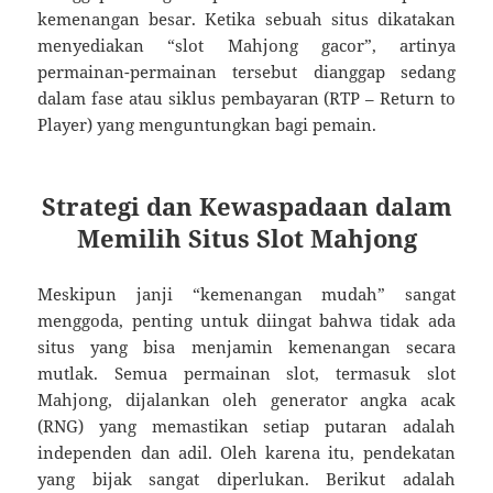
kemenangan besar. Ketika sebuah situs dikatakan
menyediakan “slot Mahjong gacor”, artinya
permainan-permainan tersebut dianggap sedang
dalam fase atau siklus pembayaran (RTP – Return to
Player) yang menguntungkan bagi pemain.
Strategi dan Kewaspadaan dalam
Memilih Situs Slot Mahjong
Meskipun janji “kemenangan mudah” sangat
menggoda, penting untuk diingat bahwa tidak ada
situs yang bisa menjamin kemenangan secara
mutlak. Semua permainan slot, termasuk slot
Mahjong, dijalankan oleh generator angka acak
(RNG) yang memastikan setiap putaran adalah
independen dan adil. Oleh karena itu, pendekatan
yang bijak sangat diperlukan. Berikut adalah