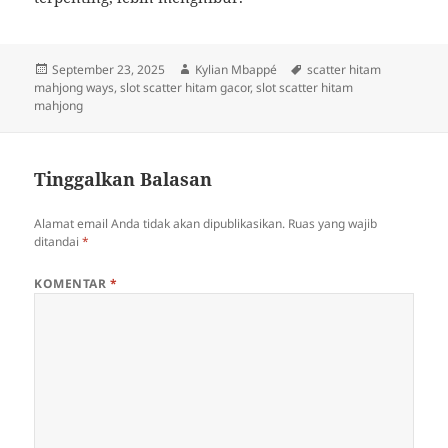
Diposkan
Penulis
Tag
September 23, 2025
Kylian Mbappé
scatter hitam
pada
mahjong ways
,
slot scatter hitam gacor
,
slot scatter hitam
mahjong
Tinggalkan Balasan
Alamat email Anda tidak akan dipublikasikan.
Ruas yang wajib
ditandai
*
KOMENTAR
*