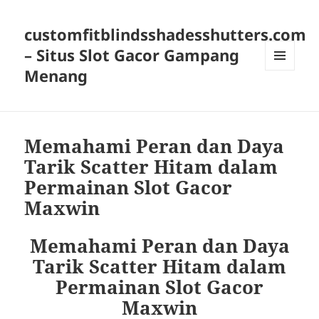
customfitblindsshadesshutters.com
– Situs Slot Gacor Gampang
Menang
MENU
DAN
WIDGET
Memahami Peran dan Daya
Tarik Scatter Hitam dalam
Permainan Slot Gacor
Maxwin
Memahami Peran dan Daya
Tarik Scatter Hitam dalam
Permainan Slot Gacor
Maxwin