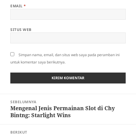
EMAIL
*
SITUS WEB
Simpan nama, email, dan situs web saya pada peramban ini
untuk komentar saya berikutnya.
Navigasi
SEBELUMNYA
pos
Mengenal Jenis Permainan Slot di Chy
Pos
Bintng: Starlight Wins
sebelumnya:
BERIKUT