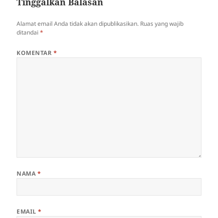
Tinggalkan Balasan
Alamat email Anda tidak akan dipublikasikan.
Ruas yang wajib
ditandai
*
KOMENTAR
*
NAMA
*
EMAIL
*