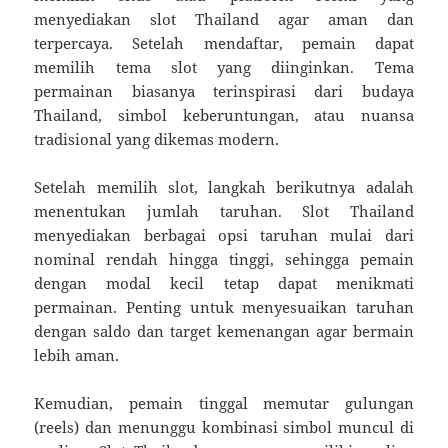
menyediakan slot Thailand agar aman dan
terpercaya. Setelah mendaftar, pemain dapat
memilih tema slot yang diinginkan. Tema
permainan biasanya terinspirasi dari budaya
Thailand, simbol keberuntungan, atau nuansa
tradisional yang dikemas modern.
Setelah memilih slot, langkah berikutnya adalah
menentukan jumlah taruhan. Slot Thailand
menyediakan berbagai opsi taruhan mulai dari
nominal rendah hingga tinggi, sehingga pemain
dengan modal kecil tetap dapat menikmati
permainan. Penting untuk menyesuaikan taruhan
dengan saldo dan target kemenangan agar bermain
lebih aman.
Kemudian, pemain tinggal memutar gulungan
(reels) dan menunggu kombinasi simbol muncul di