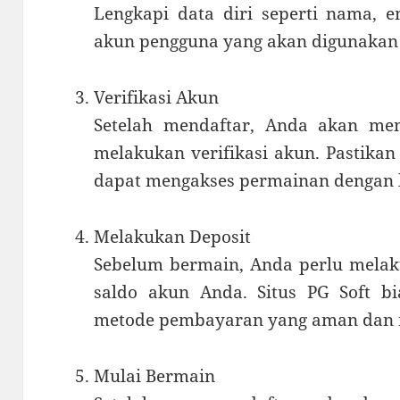
Lengkapi data diri seperti nama, e
akun pengguna yang akan digunakan
Verifikasi Akun
Setelah mendaftar, Anda akan me
melakukan verifikasi akun. Pastikan 
dapat mengakses permainan dengan 
Melakukan Deposit
Sebelum bermain, Anda perlu mela
saldo akun Anda. Situs PG Soft b
metode pembayaran yang aman dan
Mulai Bermain