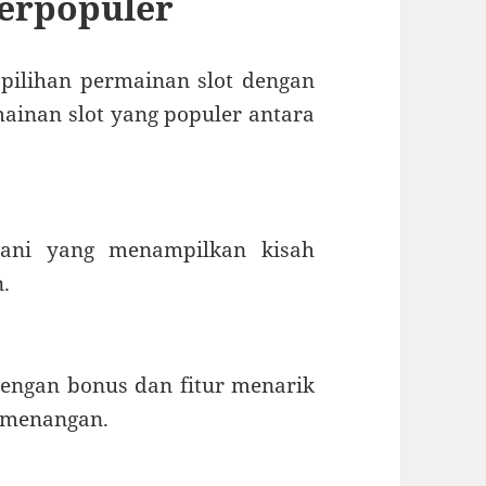
Terpopuler
pilihan permainan slot dengan
ainan slot yang populer antara
nani yang menampilkan kisah
.
engan bonus dan fitur menarik
emenangan.