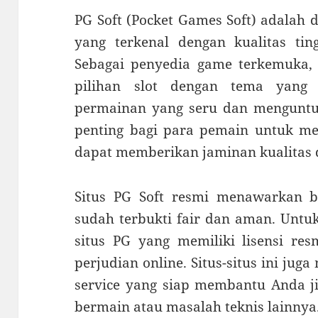
PG Soft (Pocket Games Soft) adalah 
yang terkenal dengan kualitas tin
Sebagai penyedia game terkemuka,
pilihan slot dengan tema yang 
permainan yang seru dan menguntun
penting bagi para pemain untuk mem
dapat memberikan jaminan kualitas
Situs PG Soft resmi menawarkan b
sudah terbukti fair dan aman. Untuk
situs PG yang memiliki lisensi res
perjudian online. Situs-situs ini ju
service yang siap membantu Anda j
bermain atau masalah teknis lainnya