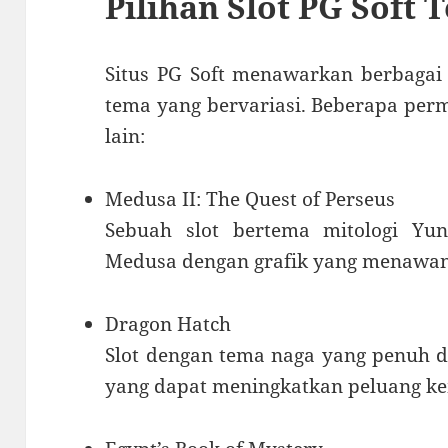
Pilihan Slot PG Soft 
Situs PG Soft menawarkan berbagai 
tema yang bervariasi. Beberapa perm
lain:
Medusa II: The Quest of Perseus
Sebuah slot bertema mitologi Yu
Medusa dengan grafik yang menawan
Dragon Hatch
Slot dengan tema naga yang penuh d
yang dapat meningkatkan peluang k