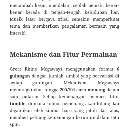
menambah kesan mendalam, seolah pemain benar-
benar berada di tengah-tengah kehidupan liar.
Musik latar bergaya tribal semakin memperkuat
tema dan memberikan pengalaman bermain yang
imersif.
Mekanisme dan Fitur Permainan
Great Rhino Megaways menggunakan format
6
gulungan
dengan jumlah simbol yang bervariasi di
setiap gulungan. Mekanisme Megaways
memungkinkan hingga
200.704 cara menang
dalam
satu putaran. Setiap kemenangan memicu fitur
tumble
, di mana simbol pemenang akan hilang dan
digantikan oleh simbol baru yang jatuh dari atas,
memberi peluang kemenangan beruntun dalam satu
spin.