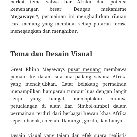
berkat tema satwa liar Afrika dan potensi
kemenangan besar. Dengan mekanisme
Megaways™
, permainan ini menghadirkan ribuan
cara menang yang membuat setiap putaran terasa
menegangkan dan menghibur.
Tema dan Desain Visual
Great Rhino Megaways
pusat menang
membawa
pemain ke dalam suasana padang savana Afrika
yang menakjubkan. Latar belakang permainan
menampilkan hamparan rumput luas dengan langit
senja yang hangat, menciptakan nuansa
petualangan di alam liar. Simbol-simbol dalam
permainan terdiri dari berbagai hewan khas Afrika
seperti badak, cheetah, flamingo, gorila, dan buaya.
Desain visual yang tajam dan efek suara realistis