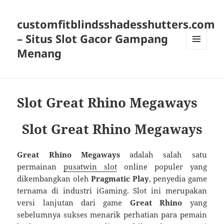
customfitblindsshadesshutters.com
– Situs Slot Gacor Gampang
Menang
MENU
DAN
WIDGET
Slot Great Rhino Megaways
Slot Great Rhino Megaways
Great Rhino Megaways
adalah salah satu
permainan
pusatwin slot
online populer yang
dikembangkan oleh
Pragmatic Play
, penyedia game
ternama di industri iGaming. Slot ini merupakan
versi lanjutan dari game
Great Rhino
yang
sebelumnya sukses menarik perhatian para pemain