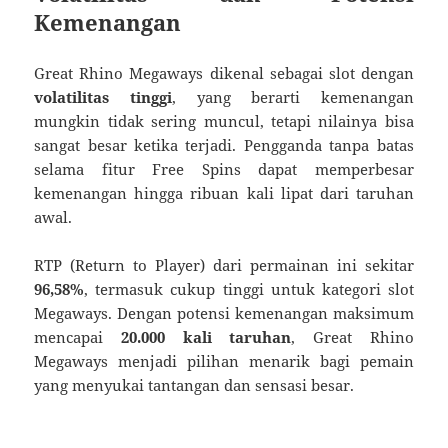
Kemenangan
Great Rhino Megaways dikenal sebagai slot dengan
volatilitas tinggi
, yang berarti kemenangan
mungkin tidak sering muncul, tetapi nilainya bisa
sangat besar ketika terjadi. Pengganda tanpa batas
selama fitur Free Spins dapat memperbesar
kemenangan hingga ribuan kali lipat dari taruhan
awal.
RTP (Return to Player) dari permainan ini sekitar
96,58%
, termasuk cukup tinggi untuk kategori slot
Megaways. Dengan potensi kemenangan maksimum
mencapai
20.000 kali taruhan
, Great Rhino
Megaways menjadi pilihan menarik bagi pemain
yang menyukai tantangan dan sensasi besar.