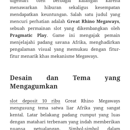
digemari oleh berbagai kalangan karena
menawarkan hiburan sekaligus kesempatan
mendapatkan keuntungan. Salah satu judul yang
mencuri perhatian adalah
Great Rhino Megaways
,
sebuah permainan slot yang dikembangkan oleh
Pragmatic Play
. Game ini mengajak pemain
menjelajahi padang savana Afrika, menghadirkan
pengalaman visual yang memukau dengan fitur-
fitur menarik khas mekanisme Megaways.
Desain dan Tema yang
Mengagumkan
slot deposit 10 ribu
Great Rhino Megaways
mengusung tema satwa liar Afrika yang sangat
kental. Latar belakang padang rumput yang luas
dengan matahari terbenam yang indah memberikan
nuansa petualangan. Simbol-simbol dalam