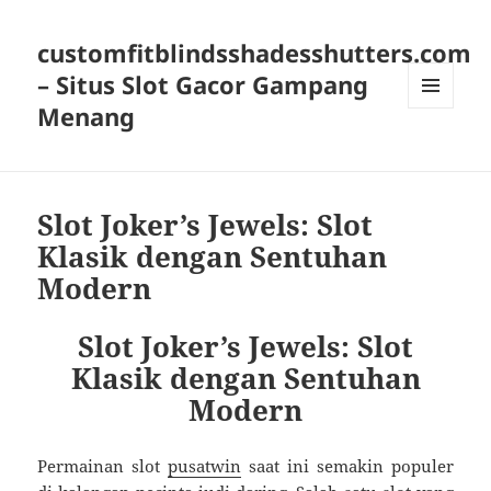
customfitblindsshadesshutters.com
– Situs Slot Gacor Gampang
Menang
MENU
DAN
WIDGET
Slot Joker’s Jewels: Slot
Klasik dengan Sentuhan
Modern
Slot Joker’s Jewels: Slot
Klasik dengan Sentuhan
Modern
Permainan slot
pusatwin
saat ini semakin populer