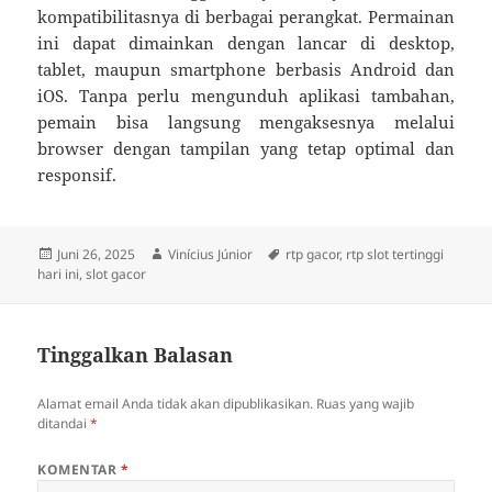
kompatibilitasnya di berbagai perangkat. Permainan
ini dapat dimainkan dengan lancar di desktop,
tablet, maupun smartphone berbasis Android dan
iOS. Tanpa perlu mengunduh aplikasi tambahan,
pemain bisa langsung mengaksesnya melalui
browser dengan tampilan yang tetap optimal dan
responsif.
Diposkan
Penulis
Tag
Juni 26, 2025
Vinícius Júnior
rtp gacor
,
rtp slot tertinggi
pada
hari ini
,
slot gacor
Tinggalkan Balasan
Alamat email Anda tidak akan dipublikasikan.
Ruas yang wajib
ditandai
*
KOMENTAR
*