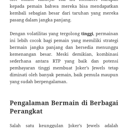
kepada pemain bahwa mereka bisa mendapatkan
kembali sebagian besar dari taruhan yang mereka
pasang dalam jangka panjang.
Dengan volatilitas yang tergolong
tinggi
, permainan
ini lebih cocok bagi pemain yang memiliki strategi
bermain jangka panjang dan bersedia menunggu
kemenangan besar. Meski demikian, kombinasi
sederhana antara RTP yang baik dan potensi
pembayaran tinggi membuat Joker’s Jewels tetap
diminati oleh banyak pemain, baik pemula maupun
yang sudah berpengalaman.
Pengalaman Bermain di Berbagai
Perangkat
Salah satu keunggulan Joker’s Jewels adalah