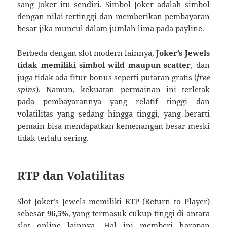
sang Joker itu sendiri. Simbol Joker adalah simbol
dengan nilai tertinggi dan memberikan pembayaran
besar jika muncul dalam jumlah lima pada payline.
Berbeda dengan slot modern lainnya,
Joker’s Jewels
tidak memiliki simbol wild maupun scatter
, dan
juga tidak ada fitur bonus seperti putaran gratis (
free
spins
). Namun, kekuatan permainan ini terletak
pada pembayarannya yang relatif tinggi dan
volatilitas yang sedang hingga tinggi, yang berarti
pemain bisa mendapatkan kemenangan besar meski
tidak terlalu sering.
RTP dan Volatilitas
Slot Joker’s Jewels memiliki RTP (Return to Player)
sebesar
96,5%
, yang termasuk cukup tinggi di antara
slot online lainnya. Hal ini memberi harapan