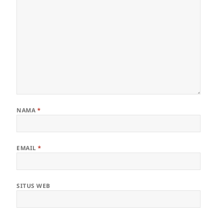
NAMA
*
EMAIL
*
SITUS WEB