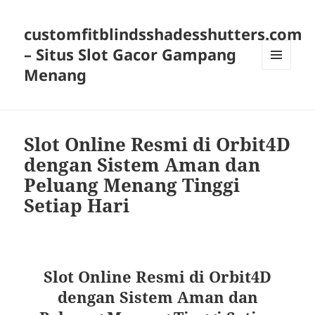
customfitblindsshadesshutters.com
– Situs Slot Gacor Gampang
Menang
MENU
DAN
WIDGET
Slot Online Resmi di Orbit4D
dengan Sistem Aman dan
Peluang Menang Tinggi
Setiap Hari
Slot Online Resmi di Orbit4D
dengan Sistem Aman dan