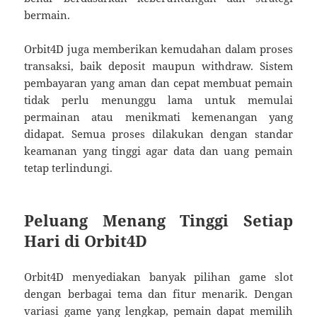
bermain.
Orbit4D juga memberikan kemudahan dalam proses
transaksi, baik deposit maupun withdraw. Sistem
pembayaran yang aman dan cepat membuat pemain
tidak perlu menunggu lama untuk memulai
permainan atau menikmati kemenangan yang
didapat. Semua proses dilakukan dengan standar
keamanan yang tinggi agar data dan uang pemain
tetap terlindungi.
Peluang Menang Tinggi Setiap
Hari di Orbit4D
Orbit4D menyediakan banyak pilihan game slot
dengan berbagai tema dan fitur menarik. Dengan
variasi game yang lengkap, pemain dapat memilih