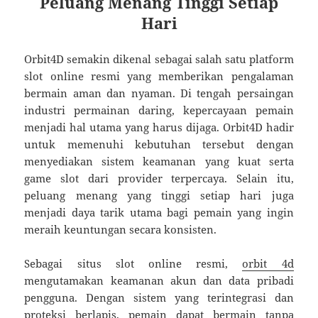
Peluang Menang Tinggi Setiap
Hari
Orbit4D semakin dikenal sebagai salah satu platform
slot online resmi yang memberikan pengalaman
bermain aman dan nyaman. Di tengah persaingan
industri permainan daring, kepercayaan pemain
menjadi hal utama yang harus dijaga. Orbit4D hadir
untuk memenuhi kebutuhan tersebut dengan
menyediakan sistem keamanan yang kuat serta
game slot dari provider terpercaya. Selain itu,
peluang menang yang tinggi setiap hari juga
menjadi daya tarik utama bagi pemain yang ingin
meraih keuntungan secara konsisten.
Sebagai situs slot online resmi,
orbit 4d
mengutamakan keamanan akun dan data pribadi
pengguna. Dengan sistem yang terintegrasi dan
proteksi berlapis, pemain dapat bermain tanpa