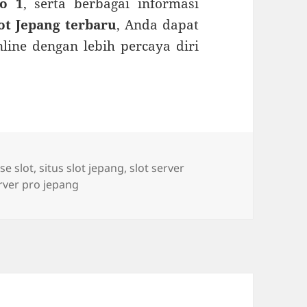
no 1
, serta berbagai informasi
ot Jepang terbaru
, Anda dapat
line dengan lebih percaya diri
se slot
,
situs slot jepang
,
slot server
erver pro jepang