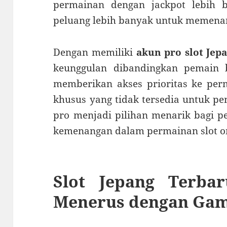
permainan dengan jackpot lebih be
peluang lebih banyak untuk memena
Dengan memiliki
akun pro slot Jep
keunggulan dibandingkan pemain b
memberikan akses prioritas ke per
khusus yang tidak tersedia untuk 
pro menjadi pilihan menarik bagi p
kemenangan dalam permainan slot on
Slot Jepang Terba
Menerus dengan Gam