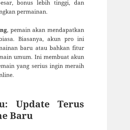
sar, bonus lebih tinggi, dan
ngkan permainan.
ang
, pemain akan mendapatkan
iasa. Biasanya, akun pro ini
mainan baru atau bahkan fitur
pemain umum. Ini membuat akun
emain yang serius ingin meraih
line.
ru: Update Terus
e Baru