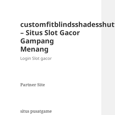
customfitblindsshadesshut
– Situs Slot Gacor
Gampang
Menang
Login Slot gacor
Partner Site
situs pusatgame