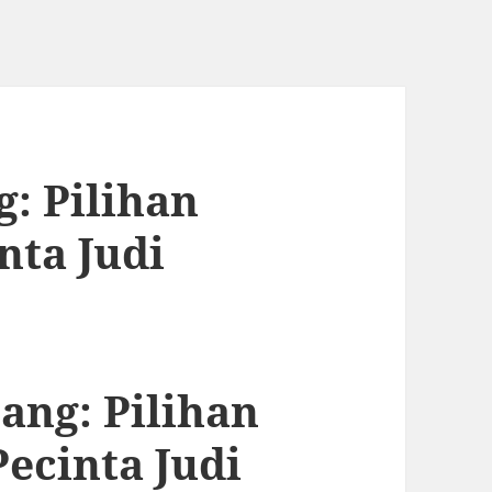
g: Pilihan
nta Judi
pang: Pilihan
Pecinta Judi