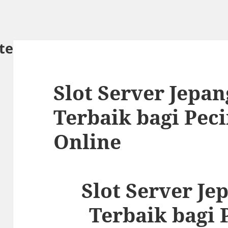
ters.com
Slot Server Jepan
Terbaik bagi Peci
Online
Slot Server Je
Terbaik bagi 