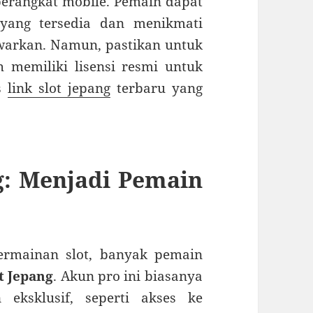
perangkat mobile. Pemain dapat
 yang tersedia dan menikmati
awarkan. Namun, pastikan untuk
 memiliki lisensi resmi untuk
us
link slot jepang
terbaru yang
g: Menjadi Pemain
ermainan slot, banyak pemain
t Jepang
. Akun pro ini biasanya
eksklusif, seperti akses ke