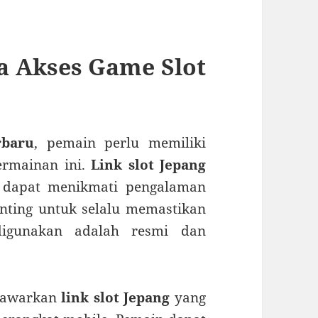
ra Akses Game Slot
rbaru
, pemain perlu memiliki
ermainan ini.
Link slot Jepang
 dapat menikmati pengalaman
ting untuk selalu memastikan
gunakan adalah resmi dan
enawarkan
link slot Jepang
yang