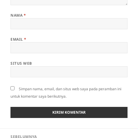
NAMA
*
EMAIL
*
SITUS WEB
Simpan nama, email, dan situs web saya pada peramban ini
untuk komentar saya berikutnya.
Navigasi
SEBELUMNYA