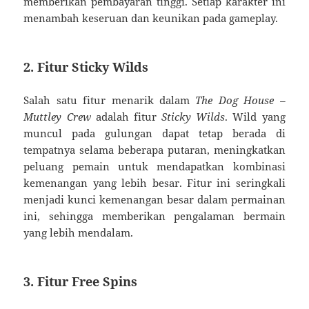
memberikan
pembayaran
tinggi.
Setiap
karakter
ini
menambah
keseruan
dan
keunikan
pada
gameplay.
2.
Fitur
Sticky
Wilds
Salah
satu
fitur
menarik
dalam
The
Dog
House –
Muttley
Crew
adalah
fitur
Sticky
Wilds
.
Wild
yang
muncul
pada
gulungan
dapat
tetap
berada
di
tempatnya
selama
beberapa
putaran,
meningkatkan
peluang
pemain
untuk
mendapatkan
kombinasi
kemenangan
yang
lebih
besar.
Fitur
ini
seringkali
menjadi
kunci
kemenangan
besar
dalam
permainan
ini,
sehingga
memberikan
pengalaman
bermain
yang
lebih
mendalam.
3.
Fitur
Free
Spins