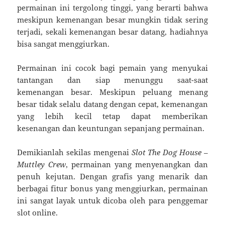
permainan
ini
tergolong
tinggi,
yang
berarti
bahwa
meskipun
kemenangan
besar
mungkin
tidak
sering
terjadi,
sekali
kemenangan
besar
datang,
hadiahnya
bisa
sangat
menggiurkan.
Permainan
ini
cocok
bagi
pemain
yang
menyukai
tantangan
dan
siap
menunggu
saat-
saat
kemenangan
besar.
Meskipun
peluang
menang
besar
tidak
selalu
datang
dengan
cepat,
kemenangan
yang
lebih
kecil
tetap
dapat
memberikan
kesenangan
dan
keuntungan
sepanjang
permainan.
Demikianlah
sekilas
mengenai
Slot
The
Dog
House –
Muttley
Crew
,
permainan
yang
menyenangkan
dan
penuh
kejutan.
Dengan
grafis
yang
menarik
dan
berbagai
fitur
bonus
yang
menggiurkan,
permainan
ini
sangat
layak
untuk
dicoba
oleh
para
penggemar
slot
online.