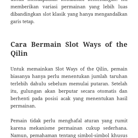
memberikan variasi permainan yang lebih luas
dibandingkan slot klasik yang hanya mengandalkan
garis tetap.
Cara Bermain Slot Ways of the
Qilin
Untuk memainkan Slot Ways of the Qilin, pemain
biasanya hanya perlu menentukan jumlah taruhan
terlebih dahulu sebelum memulai putaran. Setelah
itu, gulungan akan berputar secara otomatis dan
berhenti pada posisi acak yang menentukan hasil
permainan.
Pemain tidak perlu menghafal aturan yang rumit
karena mekanisme permainan cukup sederhana.
Namun, pemahaman tentang simbol-simbol khusus