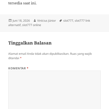
tersedia saat ini.
Diposkan
Penulis
Tag
Juni 18, 2026
Vinícius Júnior
slot777
,
slot777 link
pada
alternatif
,
slot777 online
Tinggalkan Balasan
Alamat email Anda tidak akan dipublikasikan.
Ruas yang wajib
ditandai
*
KOMENTAR
*