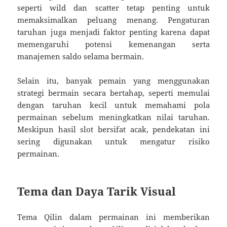
seperti wild dan scatter tetap penting untuk
memaksimalkan peluang menang. Pengaturan
taruhan juga menjadi faktor penting karena dapat
memengaruhi potensi kemenangan serta
manajemen saldo selama bermain.
Selain itu, banyak pemain yang menggunakan
strategi bermain secara bertahap, seperti memulai
dengan taruhan kecil untuk memahami pola
permainan sebelum meningkatkan nilai taruhan.
Meskipun hasil slot bersifat acak, pendekatan ini
sering digunakan untuk mengatur risiko
permainan.
Tema dan Daya Tarik Visual
Tema Qilin dalam permainan ini memberikan