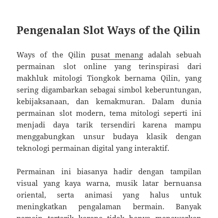
Pengenalan Slot Ways of the Qilin
Ways of the Qilin
pusat menang
adalah sebuah
permainan slot online yang terinspirasi dari
makhluk mitologi Tiongkok bernama Qilin, yang
sering digambarkan sebagai simbol keberuntungan,
kebijaksanaan, dan kemakmuran. Dalam dunia
permainan slot modern, tema mitologi seperti ini
menjadi daya tarik tersendiri karena mampu
menggabungkan unsur budaya klasik dengan
teknologi permainan digital yang interaktif.
Permainan ini biasanya hadir dengan tampilan
visual yang kaya warna, musik latar bernuansa
oriental, serta animasi yang halus untuk
meningkatkan pengalaman bermain. Banyak