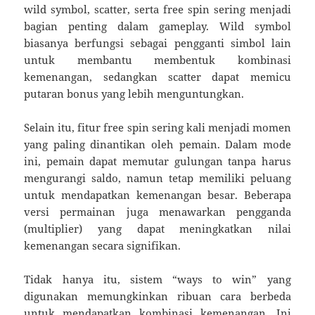
wild symbol, scatter, serta free spin sering menjadi
bagian penting dalam gameplay. Wild symbol
biasanya berfungsi sebagai pengganti simbol lain
untuk membantu membentuk kombinasi
kemenangan, sedangkan scatter dapat memicu
putaran bonus yang lebih menguntungkan.
Selain itu, fitur free spin sering kali menjadi momen
yang paling dinantikan oleh pemain. Dalam mode
ini, pemain dapat memutar gulungan tanpa harus
mengurangi saldo, namun tetap memiliki peluang
untuk mendapatkan kemenangan besar. Beberapa
versi permainan juga menawarkan pengganda
(multiplier) yang dapat meningkatkan nilai
kemenangan secara signifikan.
Tidak hanya itu, sistem “ways to win” yang
digunakan memungkinkan ribuan cara berbeda
untuk mendapatkan kombinasi kemenangan. Ini