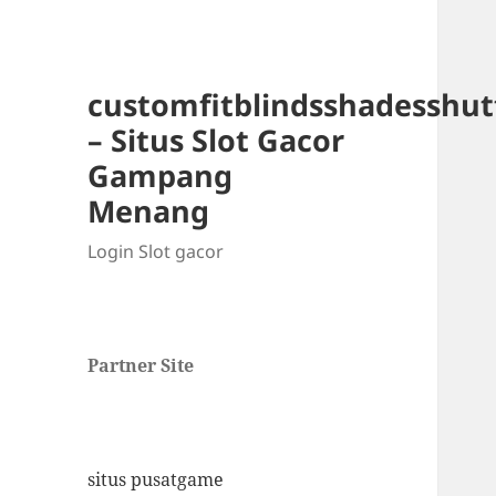
customfitblindsshadesshut
– Situs Slot Gacor
Gampang
Menang
Login Slot gacor
Partner Site
situs pusatgame