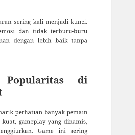
ran sering kali menjadi kunci.
mosi dan tidak terburu-buru
nan dengan lebih baik tanpa
Popularitas di
t
arik perhatian banyak pemain
 kuat, gameplay yang dinamis,
nggiurkan. Game ini sering