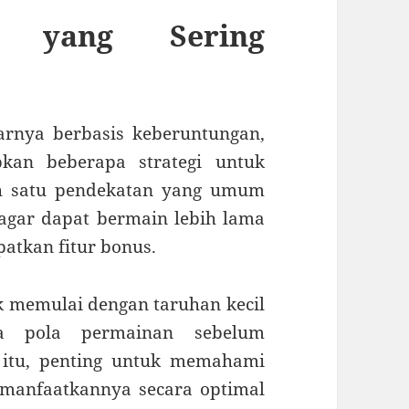
n yang Sering
rnya berbasis keberuntungan,
an beberapa strategi untuk
ah satu pendekatan yang umum
gar dapat bermain lebih lama
tkan fitur bonus.
 memulai dengan taruhan kecil
a pola permainan sebelum
n itu, penting untuk memahami
emanfaatkannya secara optimal