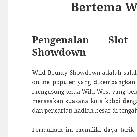
Bertema W
Pengenalan Slo
Showdown
Wild Bounty Showdown
adalah sala
online populer yang dikembangkan
mengusung tema Wild West yang penu
merasakan suasana kota koboi denga
dan pencarian hadiah besar di tenga
Permainan ini memiliki daya tarik