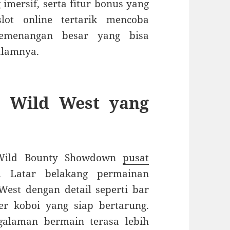
 imersif, serta fitur bonus yang
lot online tertarik mencoba
kemenangan besar yang bisa
dalamnya.
 Wild West yang
 Wild Bounty Showdown
pusat
. Latar belakang permainan
est dengan detail seperti bar
er koboi yang siap bertarung.
alaman bermain terasa lebih