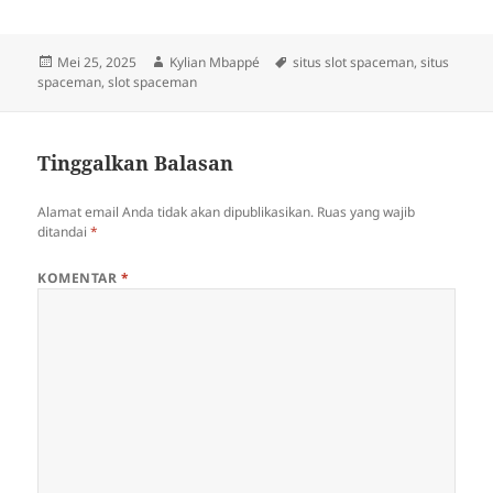
Diposkan
Penulis
Tag
Mei 25, 2025
Kylian Mbappé
situs slot spaceman
,
situs
pada
spaceman
,
slot spaceman
Tinggalkan Balasan
Alamat email Anda tidak akan dipublikasikan.
Ruas yang wajib
ditandai
*
KOMENTAR
*