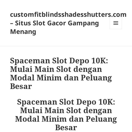
customfitblindsshadesshutters.com
– Situs Slot Gacor Gampang
Menang
MENU
DAN
WIDGET
Spaceman Slot Depo 10K:
Mulai Main Slot dengan
Modal Minim dan Peluang
Besar
Spaceman Slot Depo 10K:
Mulai Main Slot dengan
Modal Minim dan Peluang
Besar