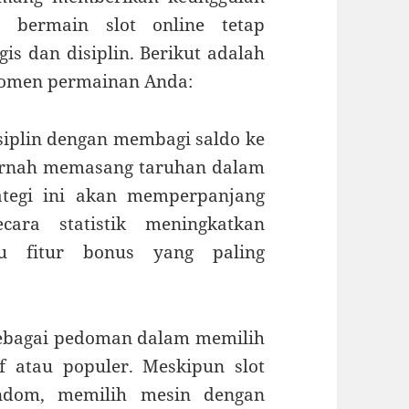
 bermain slot online tetap
s dan disiplin. Berikut adalah
momen permainan Anda:
iplin dengan membagi saldo ke
pernah memasang taruhan dalam
rategi ini akan memperpanjang
ara statistik meningkatkan
u fitur bonus yang paling
 sebagai pedoman dalam memilih
 atau populer. Meskipun slot
andom, memilih mesin dengan