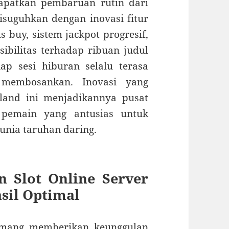
dapatkan pembaruan rutin dari
isuguhkan dengan inovasi fitur
 buy, sistem jackpot progresif,
sibilitas terhadap ribuan judul
ap sesi hiburan selalu terasa
membosankan. Inovasi yang
iland ini menjadikannya pusat
 pemain yang antusias untuk
unia taruhan daring.
n Slot Online Server
sil Optimal
memang memberikan keunggulan