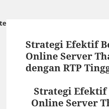
ters.com
Strategi Efektif 
Online Server Th
dengan RTP Tingg
Strategi Efekti
Online Server T