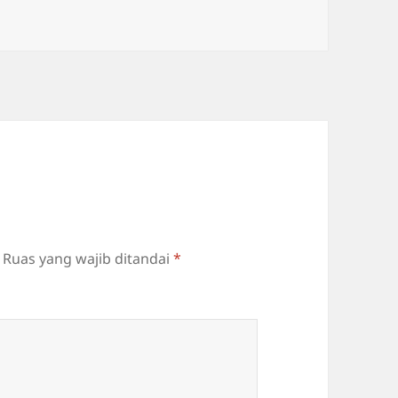
Ruas yang wajib ditandai
*