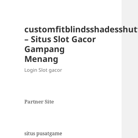
customfitblindsshadesshut
– Situs Slot Gacor
Gampang
Menang
Login Slot gacor
Partner Site
situs pusatgame