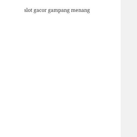
slot gacor gampang menang