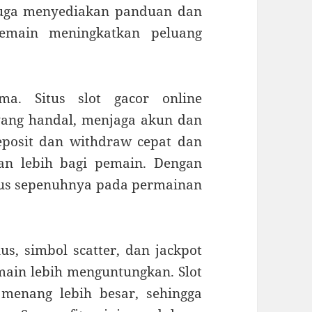
 juga menyediakan panduan dan
emain meningkatkan peluang
ma. Situs slot gacor online
yang handal, menjaga akun dan
eposit dan withdraw cepat dan
an lebih bagi pemain. Dengan
kus sepenuhnya pada permainan
s, simbol scatter, dan jackpot
ain lebih menguntungkan. Slot
menang lebih besar, sehingga