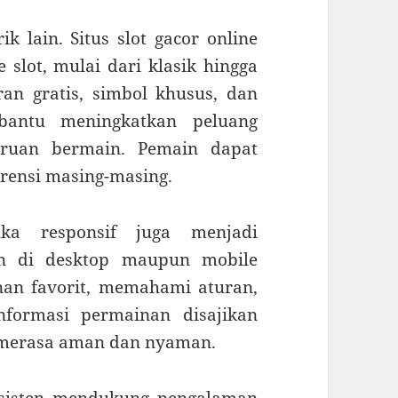
k lain. Situs slot gacor online
slot, mulai dari klasik hingga
an gratis, simbol khusus, dan
mbantu meningkatkan peluang
ruan bermain. Pemain dapat
erensi masing-masing.
a responsif juga menjadi
in di desktop maupun mobile
an favorit, memahami aturan,
nformasi permainan disajikan
n merasa aman dan nyaman.