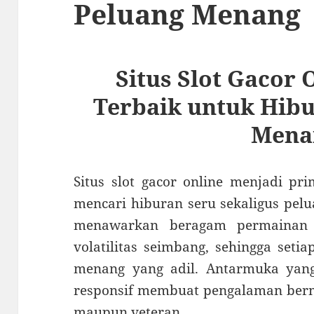
Peluang Menang
Situs Slot Gacor 
Terbaik untuk Hibu
Mena
Situs slot gacor online menjadi pr
mencari hiburan seru sekaligus pelu
menawarkan beragam permainan 
volatilitas seimbang, sehingga set
menang yang adil. Antarmuka yan
responsif membuat pengalaman berm
maupun veteran.