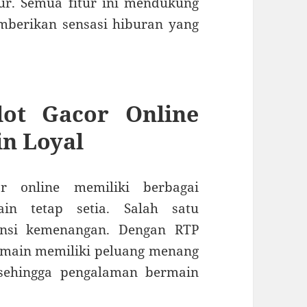
ur. Semua fitur ini mendukung
berikan sensasi hiburan yang
lot Gacor Online
n Loyal
 online memiliki berbagai
n tetap setia. Salah satu
ensi kemenangan. Dengan RTP
emain memiliki peluang menang
, sehingga pengalaman bermain