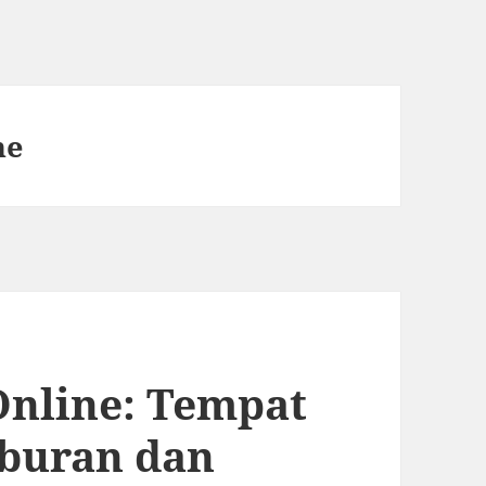
ne
 Online: Tempat
iburan dan