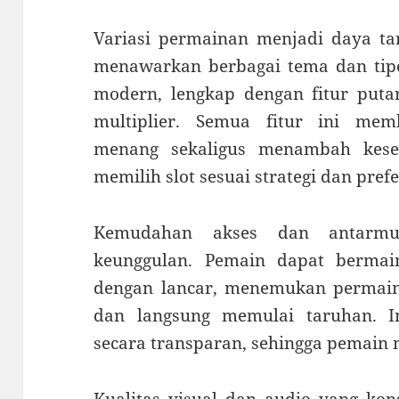
Variasi permainan menjadi daya tari
menawarkan berbagai tema dan tipe 
modern, lengkap dengan fitur putar
multiplier. Semua fitur ini me
menang sekaligus menambah kese
memilih slot sesuai strategi dan pref
Kemudahan akses dan antarmuk
keunggulan. Pemain dapat berma
dengan lancar, menemukan permain
dan langsung memulai taruhan. I
secara transparan, sehingga pemai