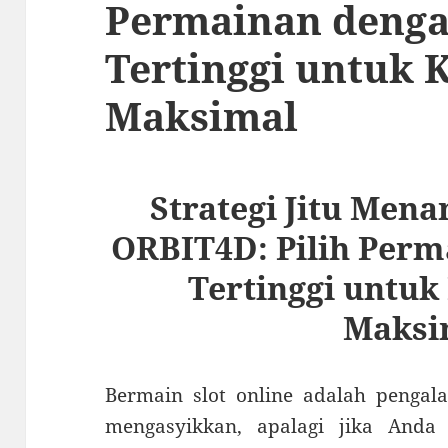
Permainan deng
Tertinggi untuk
Maksimal
Strategi Jitu Mena
ORBIT4D: Pilih Per
Tertinggi untu
Maksi
Bermain slot online adalah peng
mengasyikkan, apalagi jika Anda