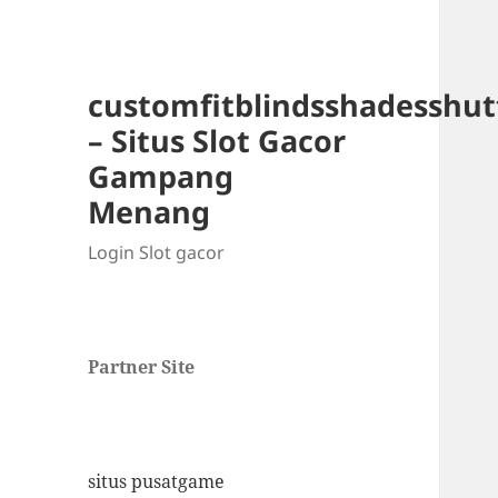
customfitblindsshadesshut
– Situs Slot Gacor
Gampang
Menang
Login Slot gacor
Partner Site
situs pusatgame