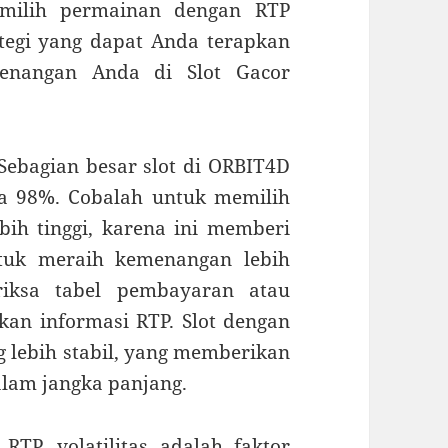
milih permainan dengan RTP
ategi yang dapat Anda terapkan
enangan Anda di Slot Gacor
 Sebagian besar slot di ORBIT4D
a 98%. Cobalah untuk memilih
ih tinggi, karena ini memberi
ntuk meraih kemenangan lebih
riksa tabel pembayaran atau
an informasi RTP. Slot dengan
 lebih stabil, yang memberikan
alam jangka panjang.
 RTP, volatilitas adalah faktor