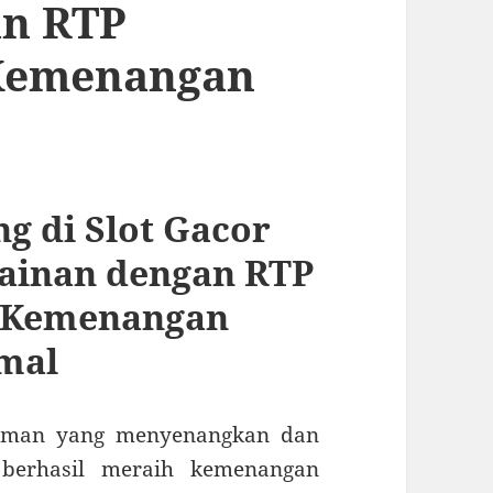
an RTP
 Kemenangan
ng di Slot Gacor
mainan dengan RTP
k Kemenangan
mal
alaman yang menyenangkan dan
 berhasil meraih kemenangan