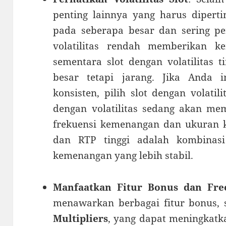
penting lainnya yang harus diperti
pada seberapa besar dan sering pe
volatilitas rendah memberikan ke
sementara slot dengan volatilitas
besar tetapi jarang. Jika Anda 
konsisten, pilih slot dengan volatil
dengan volatilitas sedang akan me
frekuensi kemenangan dan ukuran k
dan RTP tinggi adalah kombinas
kemenangan yang lebih stabil.
Manfaatkan Fitur Bonus dan Fre
menawarkan berbagai fitur bonus, 
Multipliers
, yang dapat meningkat