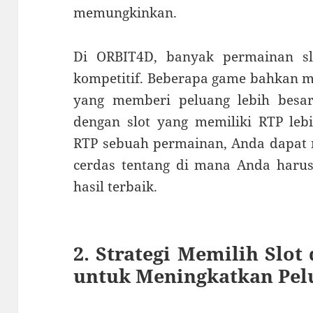
memungkinkan.
Di ORBIT4D, banyak permainan sl
kompetitif. Beberapa game bahkan m
yang memberi peluang lebih besa
dengan slot yang memiliki RTP leb
RTP sebuah permainan, Anda dapat 
cerdas tentang di mana Anda haru
hasil terbaik.
2. Strategi Memilih Slot
untuk Meningkatkan Pe