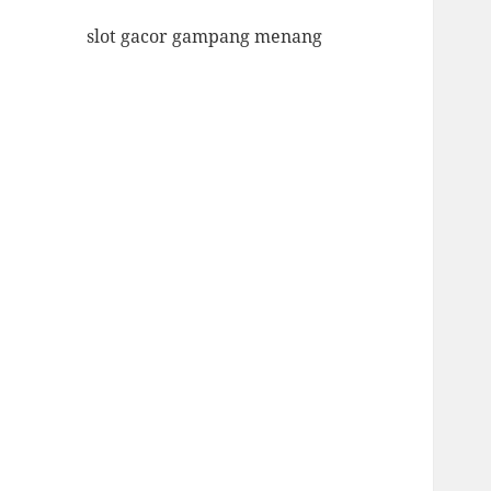
slot gacor gampang menang