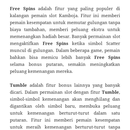
Free Spins
adalah fitur yang paling populer di
kalangan pemain slot Kamboja. Fitur ini memberi
pemain kesempatan untuk memutar gulungan tanpa
biaya tambahan, memberi peluang ekstra untuk
memenangkan hadiah besar. Banyak permainan slot
mengaktifkan
Free Spins
ketika simbol Scatter
muncul di gulungan. Dalam beberapa game, pemain
bahkan bisa memicu lebih banyak
Free Spins
selama bonus putaran, semakin meningkatkan
peluang kemenangan mereka.
Tumble
adalah fitur bonus lainnya yang banyak
dicari. Dalam permainan slot dengan fitur
Tumble
,
simbol-simbol kemenangan akan menghilang dan
digantikan oleh simbol baru, membuka peluang
untuk kemenangan berturut-turut dalam satu
putaran. Fitur ini memberi pemain kesempatan
untuk meraih kemenangan berturut-turut tanpa