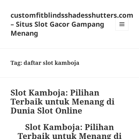
customfitblindsshadesshutters.com
– Situs Slot Gacor Gampang
Menang
MENU
DAN
WIDGET
Tag:
daftar slot kamboja
Slot Kamboja: Pilihan
Terbaik untuk Menang di
Dunia Slot Online
Slot Kamboja: Pilihan
Terbaik untuk Menang di