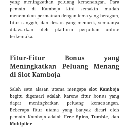
yang meningkatkan peluang kemenangan. Para
pemain di Kamboja kini semakin mudah
menemukan permainan dengan tema yang beragam,
fitur canggih, dan desain yang menarik, semuanya
ditawarkan oleh platform perjudian online
terkemuka.
Fitur-Fitur Bonus yang
Meningkatkan Peluang Menang
di Slot Kamboja
Salah satu alasan utama mengapa
slot Kamboja
begitu digemari adalah karena fitur bonus yang
dapat meningkatkan peluang kemenangan.
Beberapa fitur utama yang banyak dicari oleh
pemain Kamboja adalah
Free Spins
,
Tumble
, dan
Multiplier
.