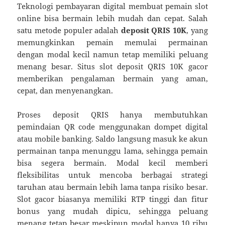
Teknologi pembayaran digital membuat pemain slot
online bisa bermain lebih mudah dan cepat. Salah
satu metode populer adalah
deposit QRIS 10K
, yang
memungkinkan pemain memulai permainan
dengan modal kecil namun tetap memiliki peluang
menang besar. Situs slot deposit QRIS 10K gacor
memberikan pengalaman bermain yang aman,
cepat, dan menyenangkan.
Proses deposit QRIS hanya membutuhkan
pemindaian QR code menggunakan dompet digital
atau mobile banking. Saldo langsung masuk ke akun
permainan tanpa menunggu lama, sehingga pemain
bisa segera bermain. Modal kecil memberi
fleksibilitas untuk mencoba berbagai strategi
taruhan atau bermain lebih lama tanpa risiko besar.
Slot gacor biasanya memiliki RTP tinggi dan fitur
bonus yang mudah dipicu, sehingga peluang
menang tetap besar meskipun modal hanya 10 ribu