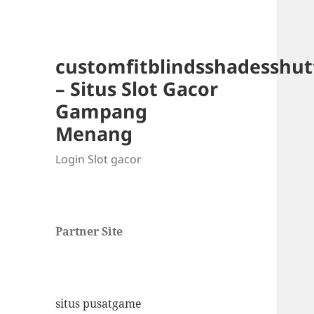
customfitblindsshadesshut
– Situs Slot Gacor
Gampang
Menang
Login Slot gacor
Partner Site
situs pusatgame