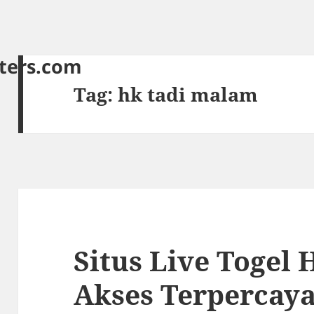
ters.com
Tag:
hk tadi malam
Situs Live Togel
Akses Terpercay