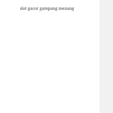
slot gacor gampang menang