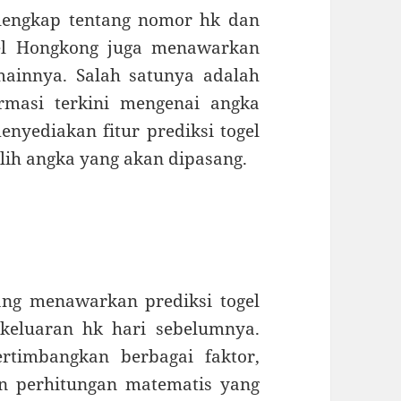
lengkap tentang nomor hk dan
ogel Hongkong juga menawarkan
ainnya. Salah satunya adalah
masi terkini mengenai angka
enyediakan fitur prediksi togel
h angka yang akan dipasang.
ang menawarkan prediksi togel
 keluaran hk hari sebelumnya.
rtimbangkan berbagai faktor,
n perhitungan matematis yang