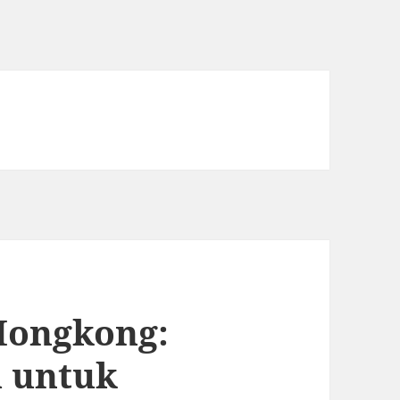
 Hongkong:
a untuk