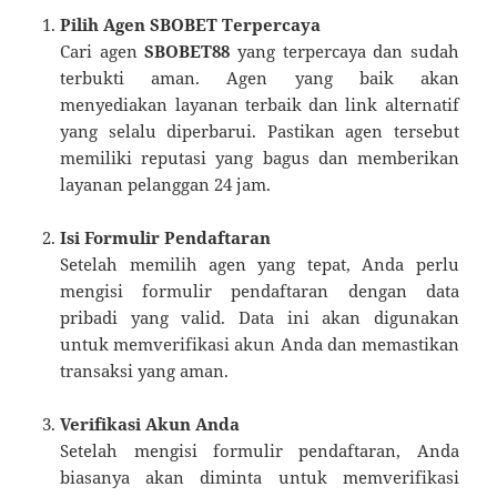
Pilih Agen SBOBET Terpercaya
Cari agen
SBOBET88
yang terpercaya dan sudah
terbukti aman. Agen yang baik akan
menyediakan layanan terbaik dan link alternatif
yang selalu diperbarui. Pastikan agen tersebut
memiliki reputasi yang bagus dan memberikan
layanan pelanggan 24 jam.
Isi Formulir Pendaftaran
Setelah memilih agen yang tepat, Anda perlu
mengisi formulir pendaftaran dengan data
pribadi yang valid. Data ini akan digunakan
untuk memverifikasi akun Anda dan memastikan
transaksi yang aman.
Verifikasi Akun Anda
Setelah mengisi formulir pendaftaran, Anda
biasanya akan diminta untuk memverifikasi