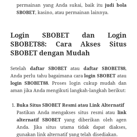
permainan yang Anda sukai, baik itu
judi bola
SBOBET
, kasino, atau permainan lainnya.
Login SBOBET dan Login
SBOBET88: Cara Akses Situs
SBOBET dengan Mudah
Setelah
daftar SBOBET
atau
daftar SBOBET88
,
Anda perlu tahu bagaimana cara
login SBOBET
atau
login SBOBET88
. Proses login cukup mudah dan
aman jika Anda mengikuti langkah-langkah berikut:
Buka Situs SBOBET Resmi atau Link Alternatif
Pastikan Anda mengakses situs resmi atau
link
alternatif SBOBET
yang diberikan oleh agen
Anda. Jika situs utama tidak dapat diakses,
gunakan link alternatif yang telah disediakan.