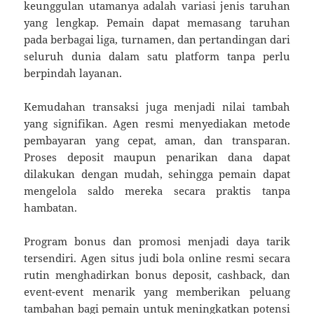
keunggulan utamanya adalah variasi jenis taruhan
yang lengkap. Pemain dapat memasang taruhan
pada berbagai liga, turnamen, dan pertandingan dari
seluruh dunia dalam satu platform tanpa perlu
berpindah layanan.
Kemudahan transaksi juga menjadi nilai tambah
yang signifikan. Agen resmi menyediakan metode
pembayaran yang cepat, aman, dan transparan.
Proses deposit maupun penarikan dana dapat
dilakukan dengan mudah, sehingga pemain dapat
mengelola saldo mereka secara praktis tanpa
hambatan.
Program bonus dan promosi menjadi daya tarik
tersendiri. Agen situs judi bola online resmi secara
rutin menghadirkan bonus deposit, cashback, dan
event-event menarik yang memberikan peluang
tambahan bagi pemain untuk meningkatkan potensi