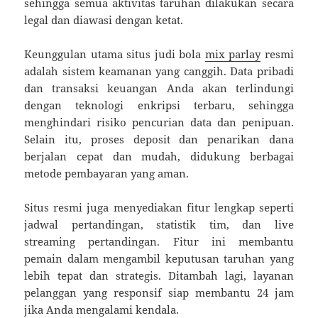
sehingga semua aktivitas taruhan dilakukan secara
legal dan diawasi dengan ketat.
Keunggulan utama situs judi bola
mix parlay
resmi
adalah sistem keamanan yang canggih. Data pribadi
dan transaksi keuangan Anda akan terlindungi
dengan teknologi enkripsi terbaru, sehingga
menghindari risiko pencurian data dan penipuan.
Selain itu, proses deposit dan penarikan dana
berjalan cepat dan mudah, didukung berbagai
metode pembayaran yang aman.
Situs resmi juga menyediakan fitur lengkap seperti
jadwal pertandingan, statistik tim, dan live
streaming pertandingan. Fitur ini membantu
pemain dalam mengambil keputusan taruhan yang
lebih tepat dan strategis. Ditambah lagi, layanan
pelanggan yang responsif siap membantu 24 jam
jika Anda mengalami kendala.