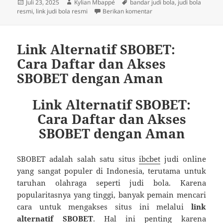
Diposkan
Penulis
Tag
Juli 23, 2025
Kylian Mbappé
bandar judi bola
,
judi bola
pada
untuk Mengapa Situs Judi
resmi
,
link judi bola resmi
Berikan komentar
Link Alternatif SBOBET:
Cara Daftar dan Akses
SBOBET dengan Aman
Link Alternatif SBOBET:
Cara Daftar dan Akses
SBOBET dengan Aman
SBOBET adalah salah satu situs
ibcbet
judi online
yang sangat populer di Indonesia, terutama untuk
taruhan olahraga seperti judi bola. Karena
popularitasnya yang tinggi, banyak pemain mencari
cara untuk mengakses situs ini melalui
link
alternatif SBOBET
. Hal ini penting karena