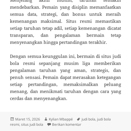
mendebarkan. Pemain yang disiplin memanfaatkan
semua data, strategi, dan bonus untuk meraih
kemenangan maksimal. Situs resmi memastikan
setiap taruhan tetap adil, setiap kemenangan dicatat
transparan, dan pengalaman bermain tetap
menyenangkan hingga pertandingan terakhir.
Dengan semua keunggulan ini, bermain di situs judi
bola resmi sepanjang musim liga memberikan
pengalaman taruhan yang aman, strategis, dan
penuh sensasi. Pemain dapat merasakan ketegangan
setiap pertandingan, memaksimalkan peluang
menang, dan menikmati taruhan dengan cara yang
cerdas dan menyenangkan.
Diposkan
Penulis
Tag
Maret 15, 2026
Kylian Mbappé
judi bola
,
judi bola
pada
untuk Taruhan Bola Sepanjang 
resmi
,
situs judi bola
Berikan komentar