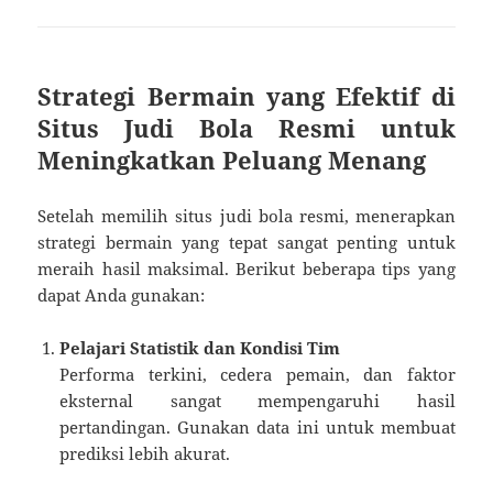
Strategi Bermain yang Efektif di
Situs Judi Bola Resmi untuk
Meningkatkan Peluang Menang
Setelah memilih situs judi bola resmi, menerapkan
strategi bermain yang tepat sangat penting untuk
meraih hasil maksimal. Berikut beberapa tips yang
dapat Anda gunakan:
Pelajari Statistik dan Kondisi Tim
Performa terkini, cedera pemain, dan faktor
eksternal sangat mempengaruhi hasil
pertandingan. Gunakan data ini untuk membuat
prediksi lebih akurat.