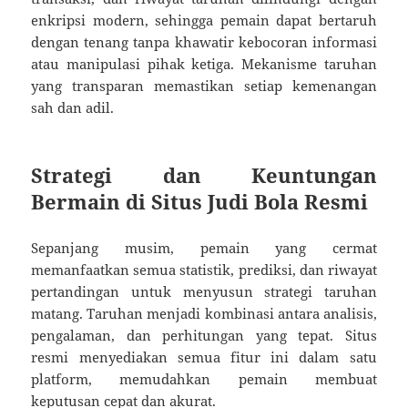
enkripsi modern, sehingga pemain dapat bertaruh
dengan tenang tanpa khawatir kebocoran informasi
atau manipulasi pihak ketiga. Mekanisme taruhan
yang transparan memastikan setiap kemenangan
sah dan adil.
Strategi dan Keuntungan
Bermain di Situs Judi Bola Resmi
Sepanjang musim, pemain yang cermat
memanfaatkan semua statistik, prediksi, dan riwayat
pertandingan untuk menyusun strategi taruhan
matang. Taruhan menjadi kombinasi antara analisis,
pengalaman, dan perhitungan yang tepat. Situs
resmi menyediakan semua fitur ini dalam satu
platform, memudahkan pemain membuat
keputusan cepat dan akurat.