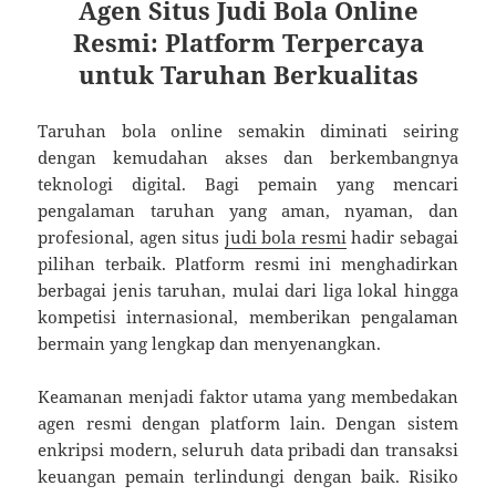
Agen Situs Judi Bola Online
Resmi: Platform Terpercaya
untuk Taruhan Berkualitas
Taruhan bola online semakin diminati seiring
dengan kemudahan akses dan berkembangnya
teknologi digital. Bagi pemain yang mencari
pengalaman taruhan yang aman, nyaman, dan
profesional, agen situs
judi bola resmi
hadir sebagai
pilihan terbaik. Platform resmi ini menghadirkan
berbagai jenis taruhan, mulai dari liga lokal hingga
kompetisi internasional, memberikan pengalaman
bermain yang lengkap dan menyenangkan.
Keamanan menjadi faktor utama yang membedakan
agen resmi dengan platform lain. Dengan sistem
enkripsi modern, seluruh data pribadi dan transaksi
keuangan pemain terlindungi dengan baik. Risiko