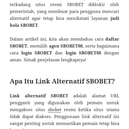
terkadang situs resmi SBOBET diblokir oleh
pemerintah, yang membuat para pengguna mencari
alternatif agar tetap bisa menikmati layanan
judi
bola SBOBET
.
Dalam artikel ini, kita akan membahas cara
daftar
SBOBET
, memilih
agen SBOBET88
, serta bagaimana
cara
login SBOBET
dan
login SBOBET88
dengan
aman. Simak penjelasan lengkapnya!
Apa Itu Link Alternatif SBOBET?
Link alternatif SBOBET
adalah alamat URL
pengganti yang digunakan oleh pemain untuk
mengakses situs
sbobet
resmi ketika situs utama
tidak dapat diakses. Penggunaan link alternatif ini
sangat penting untuk memastikan pemain tetap bisa