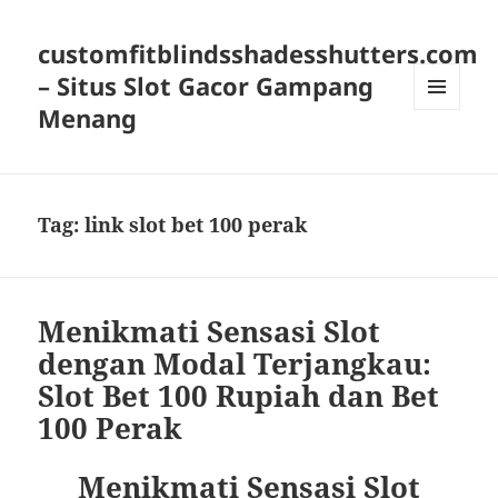
customfitblindsshadesshutters.com
– Situs Slot Gacor Gampang
Menang
MENU
DAN
WIDGET
Tag:
link slot bet 100 perak
Menikmati Sensasi Slot
dengan Modal Terjangkau:
Slot Bet 100 Rupiah dan Bet
100 Perak
Menikmati Sensasi Slot