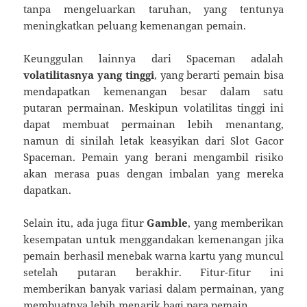
tanpa mengeluarkan taruhan, yang tentunya
meningkatkan peluang kemenangan pemain.
Keunggulan lainnya dari Spaceman adalah
volatilitasnya yang tinggi
, yang berarti pemain bisa
mendapatkan kemenangan besar dalam satu
putaran permainan. Meskipun volatilitas tinggi ini
dapat membuat permainan lebih menantang,
namun di sinilah letak keasyikan dari Slot Gacor
Spaceman. Pemain yang berani mengambil risiko
akan merasa puas dengan imbalan yang mereka
dapatkan.
Selain itu, ada juga fitur
Gamble
, yang memberikan
kesempatan untuk menggandakan kemenangan jika
pemain berhasil menebak warna kartu yang muncul
setelah putaran berakhir. Fitur-fitur ini
memberikan banyak variasi dalam permainan, yang
membuatnya lebih menarik bagi para pemain.