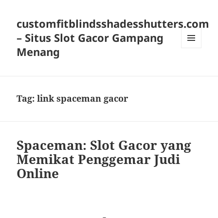
customfitblindsshadesshutters.com
– Situs Slot Gacor Gampang
Menang
MENU
DAN
WIDGET
Tag:
link spaceman gacor
Spaceman: Slot Gacor yang
Memikat Penggemar Judi
Online