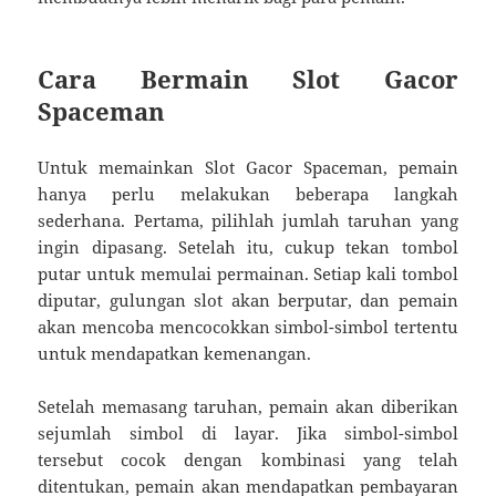
Cara Bermain Slot Gacor
Spaceman
Untuk memainkan Slot Gacor Spaceman, pemain
hanya perlu melakukan beberapa langkah
sederhana. Pertama, pilihlah jumlah taruhan yang
ingin dipasang. Setelah itu, cukup tekan tombol
putar untuk memulai permainan. Setiap kali tombol
diputar, gulungan slot akan berputar, dan pemain
akan mencoba mencocokkan simbol-simbol tertentu
untuk mendapatkan kemenangan.
Setelah memasang taruhan, pemain akan diberikan
sejumlah simbol di layar. Jika simbol-simbol
tersebut cocok dengan kombinasi yang telah
ditentukan, pemain akan mendapatkan pembayaran