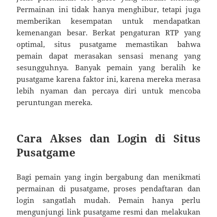
Permainan ini tidak hanya menghibur, tetapi juga
memberikan kesempatan untuk mendapatkan
kemenangan besar. Berkat pengaturan RTP yang
optimal, situs pusatgame memastikan bahwa
pemain dapat merasakan sensasi menang yang
sesungguhnya. Banyak pemain yang beralih ke
pusatgame karena faktor ini, karena mereka merasa
lebih nyaman dan percaya diri untuk mencoba
peruntungan mereka.
Cara Akses dan Login di Situs
Pusatgame
Bagi pemain yang ingin bergabung dan menikmati
permainan di pusatgame, proses pendaftaran dan
login sangatlah mudah. Pemain hanya perlu
mengunjungi link pusatgame resmi dan melakukan