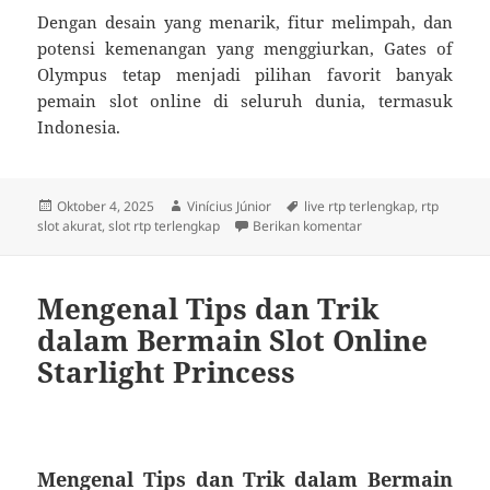
Dengan desain yang menarik, fitur melimpah, dan
potensi kemenangan yang menggiurkan, Gates of
Olympus tetap menjadi pilihan favorit banyak
pemain slot online di seluruh dunia, termasuk
Indonesia.
Diposkan
Penulis
Tag
Oktober 4, 2025
Vinícius Júnior
live rtp terlengkap
,
rtp
pada
untuk Slot Gates of
slot akurat
,
slot rtp terlengkap
Berikan komentar
Mengenal Tips dan Trik
dalam Bermain Slot Online
Starlight Princess
Mengenal Tips dan Trik dalam Bermain