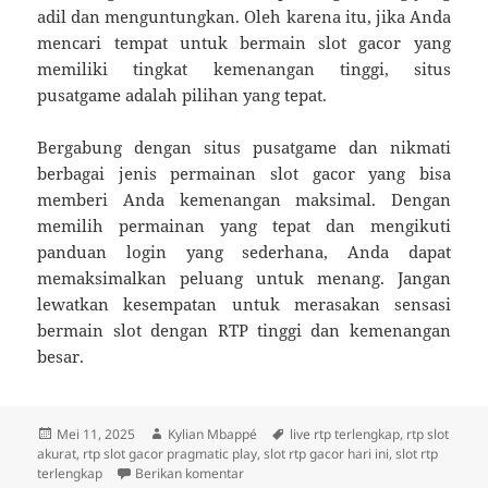
adil dan menguntungkan. Oleh karena itu, jika Anda
mencari tempat untuk bermain slot gacor yang
memiliki tingkat kemenangan tinggi, situs
pusatgame adalah pilihan yang tepat.
Bergabung dengan situs pusatgame dan nikmati
berbagai jenis permainan slot gacor yang bisa
memberi Anda kemenangan maksimal. Dengan
memilih permainan yang tepat dan mengikuti
panduan login yang sederhana, Anda dapat
memaksimalkan peluang untuk menang. Jangan
lewatkan kesempatan untuk merasakan sensasi
bermain slot dengan RTP tinggi dan kemenangan
besar.
Diposkan
Penulis
Tag
Mei 11, 2025
Kylian Mbappé
live rtp terlengkap
,
rtp slot
pada
akurat
,
rtp slot gacor pragmatic play
,
slot rtp gacor hari ini
,
slot rtp
untuk Situs Pusatgame Slot Gacor: Menja
terlengkap
Berikan komentar