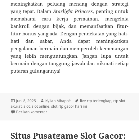
meningkatkan peluang menang dengan strategi
yang tepat. Dalam
Starlight Princess
, penting untuk
memahami cara kerja permainan, mengelola
bankroll dengan bijak, dan memanfaatkan fitur-
fitur bonus yang ada. Dengan pendekatan yang hati-
hati dan sabar, Anda dapat meningkatkan
pengalaman bermain dan memperoleh kemenangan
yang lebih menguntungkan. Jangan lupa untuk
bermain dengan tanggung jawab dan nikmati setiap
putaran gulungannya!
Diposkan
Penulis
Tag
Juni 8, 2025
Kylian Mbappé
live rtp terlengkap
,
rtp slot
pada
akurat
,
slot
,
slot online
,
slot rtp gacor hari ini
untuk Mengenal Tips dan Trik dalam Bermain Slot Onli
Berikan komentar
Situs Pusatgame Slot Gacor: