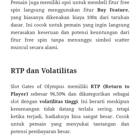
Pemain juga memiliki opsi untuk membeli fitur free
spin langsung menggunakan fitur
Buy Feature
,
yang biasanya dikenakan biaya 100x dari taruhan
dasar. Ini cocok untuk pemain yang ingin langsung
merasakan keseruan dan potensi keuntungan dari
fitur free spin tanpa menunggu simbol scatter
muncul secara alami.
RTP dan Volatilitas
Slot Gates of Olympus memiliki
RTP (Return to
Player)
sebesar 96,50% dan dikategorikan sebagai
slot dengan
volatilitas tinggi
. Ini berarti meskipun
kemenangan tidak datang terlalu sering, tetapi
ketika terjadi, hadiahnya bisa sangat besar. Cocok
untuk pemain yang menyukai tantangan dan
potensi pembayaran besar.