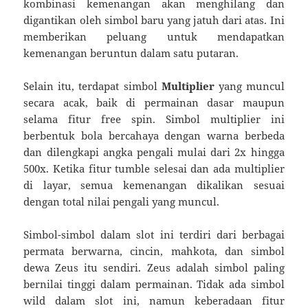
kombinasi kemenangan akan menghilang dan
digantikan oleh simbol baru yang jatuh dari atas. Ini
memberikan peluang untuk mendapatkan
kemenangan beruntun dalam satu putaran.
Selain itu, terdapat simbol
Multiplier
yang muncul
secara acak, baik di permainan dasar maupun
selama fitur free spin. Simbol multiplier ini
berbentuk bola bercahaya dengan warna berbeda
dan dilengkapi angka pengali mulai dari 2x hingga
500x. Ketika fitur tumble selesai dan ada multiplier
di layar, semua kemenangan dikalikan sesuai
dengan total nilai pengali yang muncul.
Simbol-simbol dalam slot ini terdiri dari berbagai
permata berwarna, cincin, mahkota, dan simbol
dewa Zeus itu sendiri. Zeus adalah simbol paling
bernilai tinggi dalam permainan. Tidak ada simbol
wild dalam slot ini, namun keberadaan fitur