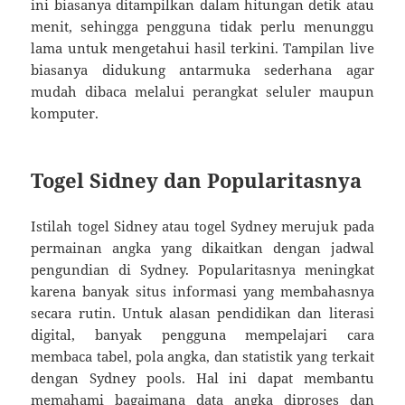
ini biasanya ditampilkan dalam hitungan detik atau
menit, sehingga pengguna tidak perlu menunggu
lama untuk mengetahui hasil terkini. Tampilan live
biasanya didukung antarmuka sederhana agar
mudah dibaca melalui perangkat seluler maupun
komputer.
Togel Sidney dan Popularitasnya
Istilah togel Sidney atau togel Sydney merujuk pada
permainan angka yang dikaitkan dengan jadwal
pengundian di Sydney. Popularitasnya meningkat
karena banyak situs informasi yang membahasnya
secara rutin. Untuk alasan pendidikan dan literasi
digital, banyak pengguna mempelajari cara
membaca tabel, pola angka, dan statistik yang terkait
dengan Sydney pools. Hal ini dapat membantu
memahami bagaimana data angka diproses dan