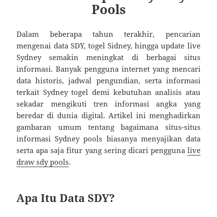
Pools
Dalam beberapa tahun terakhir, pencarian
mengenai data SDY, togel Sidney, hingga update live
Sydney semakin meningkat di berbagai situs
informasi. Banyak pengguna internet yang mencari
data historis, jadwal pengundian, serta informasi
terkait Sydney togel demi kebutuhan analisis atau
sekadar mengikuti tren informasi angka yang
beredar di dunia digital. Artikel ini menghadirkan
gambaran umum tentang bagaimana situs-situs
informasi Sydney pools biasanya menyajikan data
serta apa saja fitur yang sering dicari pengguna
live
draw sdy pools
.
Apa Itu Data SDY?