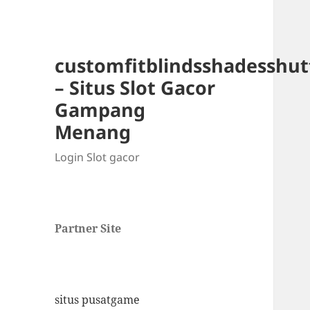
customfitblindsshadesshut
– Situs Slot Gacor
Gampang
Menang
Login Slot gacor
Partner Site
situs pusatgame