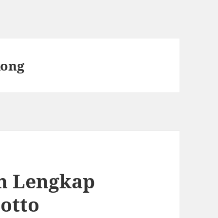
kong
n Lengkap
Lotto