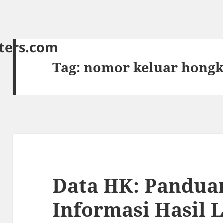
ters.com
Tag:
nomor keluar hong
Data HK: Pandua
Informasi Hasil 