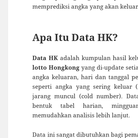
memprediksi angka yang akan keluar
Apa Itu Data HK?
Data HK
adalah kumpulan hasil kel
lotto Hongkong
yang di-update seti
angka keluaran, hari dan tanggal pen
seperti angka yang sering keluar
jarang muncul (cold number). Data
bentuk tabel harian, minggu
memudahkan analisis lebih lanjut.
Data ini sangat dibutuhkan bagi pem