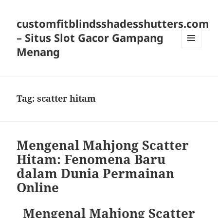
customfitblindsshadesshutters.com
– Situs Slot Gacor Gampang
Menang
MENU
DAN
WIDGET
Tag:
scatter hitam
Mengenal Mahjong Scatter
Hitam: Fenomena Baru
dalam Dunia Permainan
Online
Mengenal Mahjong Scatter