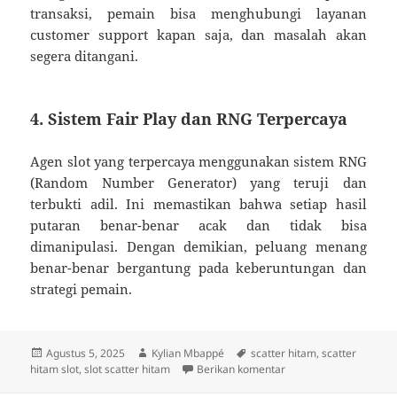
transaksi, pemain bisa menghubungi layanan
customer support kapan saja, dan masalah akan
segera ditangani.
4. Sistem Fair Play dan RNG Terpercaya
Agen slot yang terpercaya menggunakan sistem RNG
(Random Number Generator) yang teruji dan
terbukti adil. Ini memastikan bahwa setiap hasil
putaran benar-benar acak dan tidak bisa
dimanipulasi. Dengan demikian, peluang menang
benar-benar bergantung pada keberuntungan dan
strategi pemain.
Diposkan
Penulis
Tag
Agustus 5, 2025
Kylian Mbappé
scatter hitam
,
scatter
pada
untuk Menyelami Fitu
hitam slot
,
slot scatter hitam
Berikan komentar