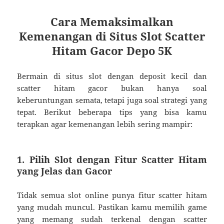
Cara Memaksimalkan
Kemenangan di Situs Slot Scatter
Hitam Gacor Depo 5K
Bermain di situs slot dengan deposit kecil dan
scatter hitam gacor bukan hanya soal
keberuntungan semata, tetapi juga soal strategi yang
tepat. Berikut beberapa tips yang bisa kamu
terapkan agar kemenangan lebih sering mampir:
1. Pilih Slot dengan Fitur Scatter Hitam
yang Jelas dan Gacor
Tidak semua slot online punya fitur scatter hitam
yang mudah muncul. Pastikan kamu memilih game
yang memang sudah terkenal dengan scatter