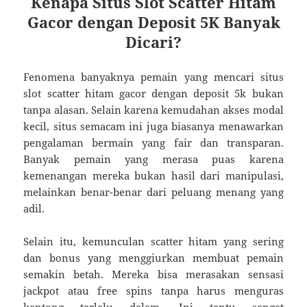
Kenapa Situs Slot Scatter Hitam
Gacor dengan Deposit 5K Banyak
Dicari?
Fenomena banyaknya pemain yang mencari situs
slot scatter hitam gacor dengan deposit 5k bukan
tanpa alasan. Selain karena kemudahan akses modal
kecil, situs semacam ini juga biasanya menawarkan
pengalaman bermain yang fair dan transparan.
Banyak pemain yang merasa puas karena
kemenangan mereka bukan hasil dari manipulasi,
melainkan benar-benar dari peluang menang yang
adil.
Selain itu, kemunculan scatter hitam yang sering
dan bonus yang menggiurkan membuat pemain
semakin betah. Mereka bisa merasakan sensasi
jackpot atau free spins tanpa harus menguras
kantong terlalu dalam. Ini tentu sangat