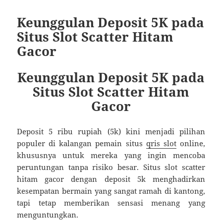
Keunggulan Deposit 5K pada
Situs Slot Scatter Hitam
Gacor
Keunggulan Deposit 5K pada
Situs Slot Scatter Hitam
Gacor
Deposit 5 ribu rupiah (5k) kini menjadi pilihan
populer di kalangan pemain situs
qris slot
online,
khususnya untuk mereka yang ingin mencoba
peruntungan tanpa risiko besar. Situs slot scatter
hitam gacor dengan deposit 5k menghadirkan
kesempatan bermain yang sangat ramah di kantong,
tapi tetap memberikan sensasi menang yang
menguntungkan.