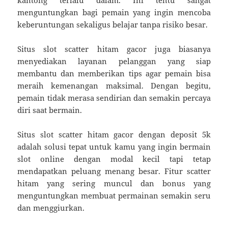
menguntungkan bagi pemain yang ingin mencoba
keberuntungan sekaligus belajar tanpa risiko besar.
Situs slot scatter hitam gacor juga biasanya
menyediakan layanan pelanggan yang siap
membantu dan memberikan tips agar pemain bisa
meraih kemenangan maksimal. Dengan begitu,
pemain tidak merasa sendirian dan semakin percaya
diri saat bermain.
Situs slot scatter hitam gacor dengan deposit 5k
adalah solusi tepat untuk kamu yang ingin bermain
slot online dengan modal kecil tapi tetap
mendapatkan peluang menang besar. Fitur scatter
hitam yang sering muncul dan bonus yang
menguntungkan membuat permainan semakin seru
dan menggiurkan.