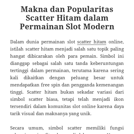
Makna dan Popularitas
Scatter Hitam dalam
Permainan Slot Modern
Dalam dunia permainan slot
scatter hitam
online,
istilah scatter hitam menjadi salah satu topik paling
hangat dibicarakan oleh para pemain. Simbol ini
dianggap sebagai salah satu tanda keberuntungan
tertinggi dalam permainan, terutama karena sering
kali dikaitkan dengan peluang besar untuk
mendapatkan free spin dan pengganda kemenangan
tinggi. Scatter hitam bukan sekadar variasi dari
simbol scatter biasa, tetapi telah menjadi ikon
tersendiri dalam komunitas slot online karena daya
tarik visual dan maknanya yang unik.
Secara umum, simbol scatter memiliki fungsi