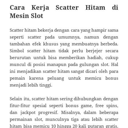
Cara Kerja Scatter Hitam di
Mesin Slot
Scatter hitam bekerja dengan cara yang hampir sama
seperti scatter pada umumnya, namun dengan
tambahan efek khusus yang membuatnya berbeda.
Simbol scatter hitam tidak perlu berjejer secara
berurutan untuk bisa memberikan hadiah, cukup
muncul di posisi manapun pada gulungan slot. Hal
ini menjadikan scatter hitam sangat dicari oleh para
pemain karena peluang untuk memicu bonus
menjadi lebih tinggi.
Selain itu, scatter hitam sering dihubungkan dengan
fitur-fitur spesial seperti bonus game, free spins,
dan jackpot progresif. Misalnya, dalam beberapa
permainan slot, munculnya tiga atau lebih scatter
hitam bisa memicu 10 hingga 20 kali putaran gratis.