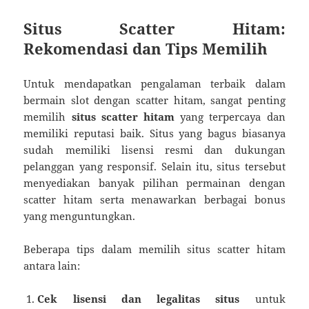
Situs Scatter Hitam:
Rekomendasi dan Tips Memilih
Untuk mendapatkan pengalaman terbaik dalam
bermain slot dengan scatter hitam, sangat penting
memilih
situs scatter hitam
yang terpercaya dan
memiliki reputasi baik. Situs yang bagus biasanya
sudah memiliki lisensi resmi dan dukungan
pelanggan yang responsif. Selain itu, situs tersebut
menyediakan banyak pilihan permainan dengan
scatter hitam serta menawarkan berbagai bonus
yang menguntungkan.
Beberapa tips dalam memilih situs scatter hitam
antara lain:
Cek lisensi dan legalitas situs
untuk