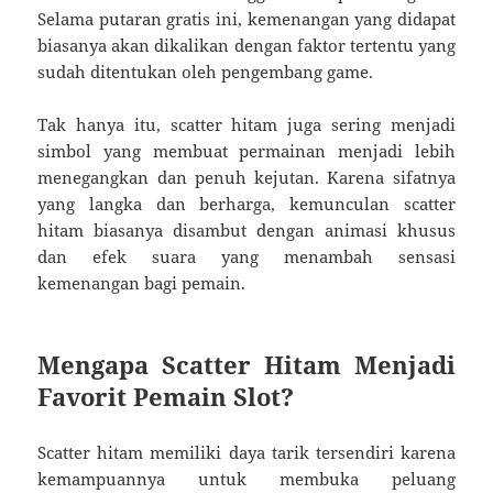
Selama putaran gratis ini, kemenangan yang didapat
biasanya akan dikalikan dengan faktor tertentu yang
sudah ditentukan oleh pengembang game.
Tak hanya itu, scatter hitam juga sering menjadi
simbol yang membuat permainan menjadi lebih
menegangkan dan penuh kejutan. Karena sifatnya
yang langka dan berharga, kemunculan scatter
hitam biasanya disambut dengan animasi khusus
dan efek suara yang menambah sensasi
kemenangan bagi pemain.
Mengapa Scatter Hitam Menjadi
Favorit Pemain Slot?
Scatter hitam memiliki daya tarik tersendiri karena
kemampuannya untuk membuka peluang