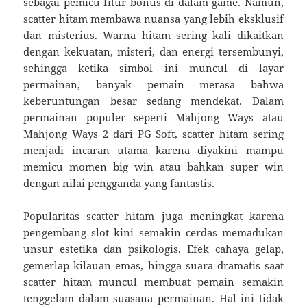
sebagai pemicu fitur bonus di dalam game. Namun,
scatter hitam membawa nuansa yang lebih eksklusif
dan misterius. Warna hitam sering kali dikaitkan
dengan kekuatan, misteri, dan energi tersembunyi,
sehingga ketika simbol ini muncul di layar
permainan, banyak pemain merasa bahwa
keberuntungan besar sedang mendekat. Dalam
permainan populer seperti Mahjong Ways atau
Mahjong Ways 2 dari PG Soft, scatter hitam sering
menjadi incaran utama karena diyakini mampu
memicu momen big win atau bahkan super win
dengan nilai pengganda yang fantastis.
Popularitas scatter hitam juga meningkat karena
pengembang slot kini semakin cerdas memadukan
unsur estetika dan psikologis. Efek cahaya gelap,
gemerlap kilauan emas, hingga suara dramatis saat
scatter hitam muncul membuat pemain semakin
tenggelam dalam suasana permainan. Hal ini tidak