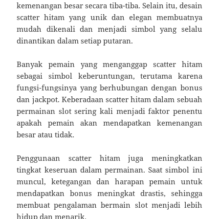
kemenangan besar secara tiba-tiba. Selain itu, desain
scatter hitam yang unik dan elegan membuatnya
mudah dikenali dan menjadi simbol yang selalu
dinantikan dalam setiap putaran.
Banyak pemain yang menganggap scatter hitam
sebagai simbol keberuntungan, terutama karena
fungsi-fungsinya yang berhubungan dengan bonus
dan jackpot. Keberadaan scatter hitam dalam sebuah
permainan slot sering kali menjadi faktor penentu
apakah pemain akan mendapatkan kemenangan
besar atau tidak.
Penggunaan scatter hitam juga meningkatkan
tingkat keseruan dalam permainan. Saat simbol ini
muncul, ketegangan dan harapan pemain untuk
mendapatkan bonus meningkat drastis, sehingga
membuat pengalaman bermain slot menjadi lebih
hidup dan menarik.