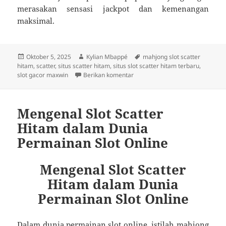
merasakan sensasi jackpot dan kemenangan
maksimal.
Diposkan
Penulis
Tag
Oktober 5, 2025
Kylian Mbappé
mahjong slot scatter
pada
hitam
,
scatter
,
situs scatter hitam
,
situs slot scatter hitam terbaru
,
untuk Scatter Hitam: Fenomena B
slot gacor maxwin
Berikan komentar
Mengenal Slot Scatter
Hitam dalam Dunia
Permainan Slot Online
Mengenal Slot Scatter
Hitam dalam Dunia
Permainan Slot Online
Dalam dunia permainan slot online, istilah
mahjong