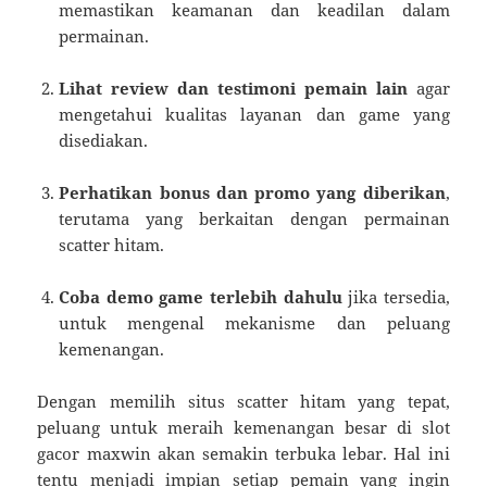
memastikan keamanan dan keadilan dalam
permainan.
Lihat review dan testimoni pemain lain
agar
mengetahui kualitas layanan dan game yang
disediakan.
Perhatikan bonus dan promo yang diberikan
,
terutama yang berkaitan dengan permainan
scatter hitam.
Coba demo game terlebih dahulu
jika tersedia,
untuk mengenal mekanisme dan peluang
kemenangan.
Dengan memilih situs scatter hitam yang tepat,
peluang untuk meraih kemenangan besar di slot
gacor maxwin akan semakin terbuka lebar. Hal ini
tentu menjadi impian setiap pemain yang ingin