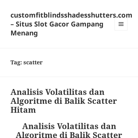
customfitblindsshadesshutters.com
– Situs Slot Gacor Gampang
Menang
MENU
DAN
WIDGET
Tag:
scatter
Analisis Volatilitas dan
Algoritme di Balik Scatter
Hitam
Analisis Volatilitas dan
Algoritme di Balik Scatter