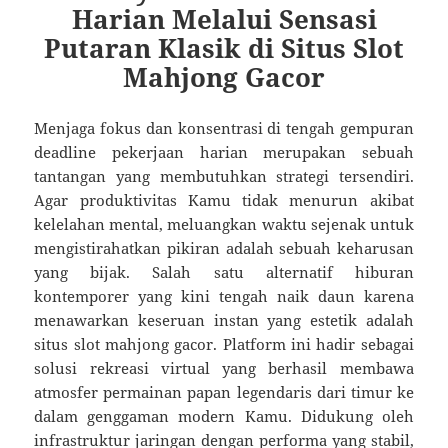
Harian Melalui Sensasi
Putaran Klasik di Situs Slot
Mahjong Gacor
Menjaga fokus dan konsentrasi di tengah gempuran
deadline pekerjaan harian merupakan sebuah
tantangan yang membutuhkan strategi tersendiri.
Agar produktivitas Kamu tidak menurun akibat
kelelahan mental, meluangkan waktu sejenak untuk
mengistirahatkan pikiran adalah sebuah keharusan
yang bijak. Salah satu alternatif hiburan
kontemporer yang kini tengah naik daun karena
menawarkan keseruan instan yang estetik adalah
situs slot mahjong gacor. Platform ini hadir sebagai
solusi rekreasi virtual yang berhasil membawa
atmosfer permainan papan legendaris dari timur ke
dalam genggaman modern Kamu. Didukung oleh
infrastruktur jaringan dengan performa yang stabil,