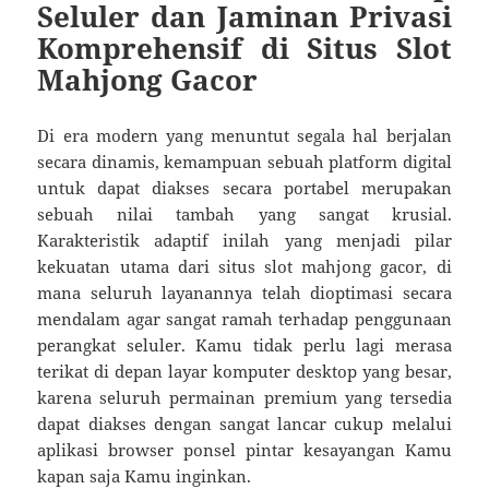
Seluler dan Jaminan Privasi
Komprehensif di Situs Slot
Mahjong Gacor
Di era modern yang menuntut segala hal berjalan
secara dinamis, kemampuan sebuah platform digital
untuk dapat diakses secara portabel merupakan
sebuah nilai tambah yang sangat krusial.
Karakteristik adaptif inilah yang menjadi pilar
kekuatan utama dari situs slot mahjong gacor, di
mana seluruh layanannya telah dioptimasi secara
mendalam agar sangat ramah terhadap penggunaan
perangkat seluler. Kamu tidak perlu lagi merasa
terikat di depan layar komputer desktop yang besar,
karena seluruh permainan premium yang tersedia
dapat diakses dengan sangat lancar cukup melalui
aplikasi browser ponsel pintar kesayangan Kamu
kapan saja Kamu inginkan.