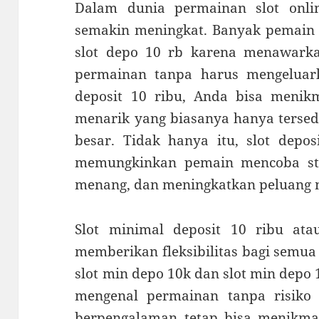
Dalam dunia permainan slot onlin
semakin meningkat. Banyak pemain m
slot depo 10 rb karena menawar
permainan tanpa harus mengeluar
deposit 10 ribu, Anda bisa menikm
menarik yang biasanya hanya terse
besar. Tidak hanya itu, slot depos
memungkinkan pemain mencoba str
menang, dan meningkatkan peluang 
Slot minimal deposit 10 ribu ata
memberikan fleksibilitas bagi semua
slot min depo 10k dan slot min depo
mengenal permainan tanpa risiko 
berpengalaman tetap bisa menikmati