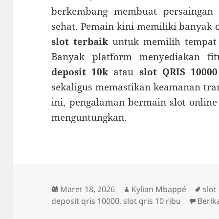
berkembang membuat persaingan d
sehat. Pemain kini memiliki banyak 
slot terbaik
untuk memilih tempat 
Banyak platform menyediakan fi
deposit 10k
atau
slot QRIS 10000
sekaligus memastikan keamanan tran
ini, pengalaman bermain slot online
menguntungkan.
Diposkan
Penulis
Tag
Maret 18, 2026
Kylian Mbappé
slot
pada
deposit qris 10000
,
slot qris 10 ribu
Berik