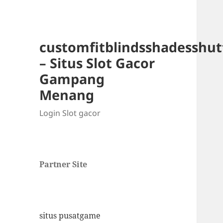
customfitblindsshadesshut
– Situs Slot Gacor
Gampang
Menang
Login Slot gacor
Partner Site
situs pusatgame