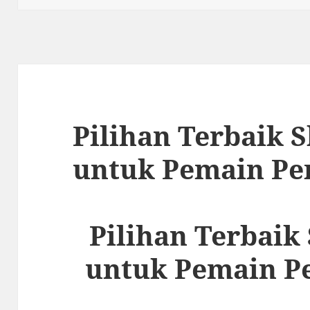
Pilihan Terbaik 
untuk Pemain Pe
Pilihan Terbaik
untuk Pemain P