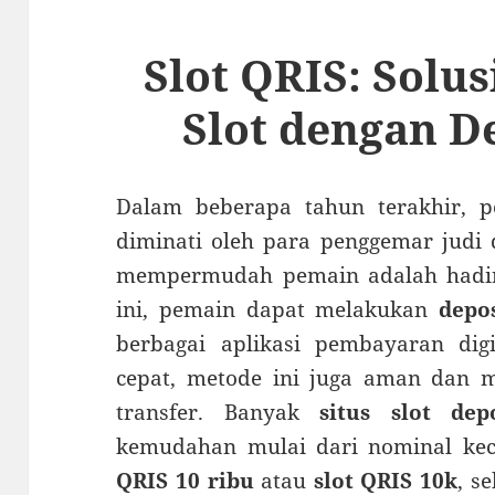
Slot QRIS: Solu
Slot dengan D
Dalam beberapa tahun terakhir, p
diminati oleh para penggemar judi d
mempermudah pemain adalah had
ini, pemain dapat melakukan
depo
berbagai aplikasi pembayaran digi
cepat, metode ini juga aman dan m
transfer. Banyak
situs slot dep
kemudahan mulai dari nominal kec
QRIS 10 ribu
atau
slot QRIS 10k
, s