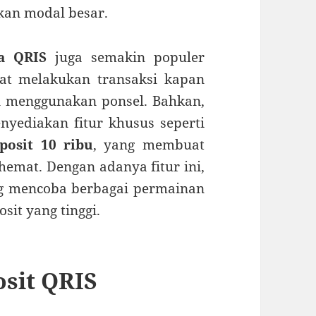
kan modal besar.
ia QRIS
juga semakin populer
pat melakukan transaksi kapan
n menggunakan ponsel. Bahkan,
yediakan fitur khusus seperti
posit 10 ribu
, yang membuat
emat. Dengan adanya fitur ini,
ng mencoba berbagai permainan
sit yang tinggi.
osit QRIS