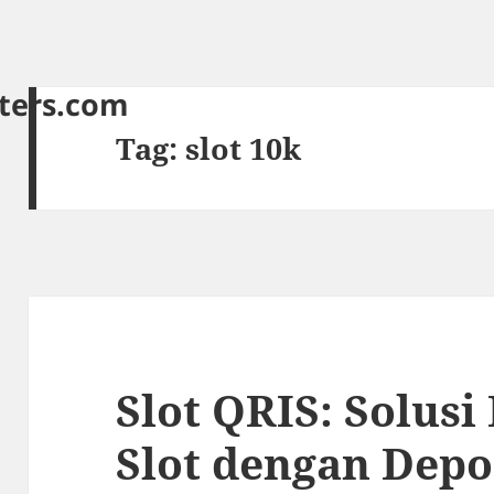
ters.com
Tag:
slot 10k
Slot QRIS: Solus
Slot dengan Depo