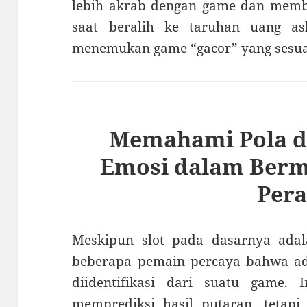
lebih akrab dengan game dan membu
saat beralih ke taruhan uang as
menemukan game “gacor” yang sesua
Memahami Pola 
Emosi dalam Berma
Per
Meskipun slot pada dasarnya ada
beberapa pemain percaya bahwa ada
diidentifikasi dari suatu game.
memprediksi hasil putaran, tetap