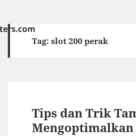
ters.com
Tag:
slot 200 perak
Tips dan Trik T
Mengoptimalkan