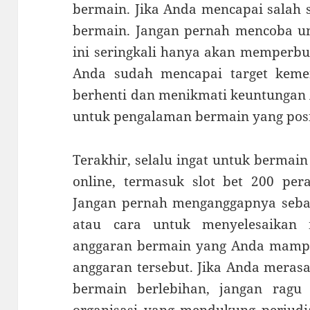
bermain. Jika Anda mencapai salah s
bermain. Jangan pernah mencoba un
ini seringkali hanya akan memperbur
Anda sudah mencapai target keme
berhenti dan menikmati keuntungan A
untuk pengalaman bermain yang posit
Terakhir, selalu ingat untuk bermain
online, termasuk slot bet 200 pera
Jangan pernah menganggapnya seba
atau cara untuk menyelesaikan 
anggaran bermain yang Anda mampu
anggaran tersebut. Jika Anda merasa
bermain berlebihan, jangan ragu