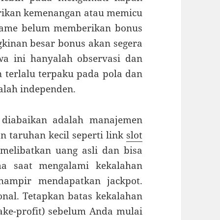
rikan kemenangan atau memicu
h game belum memberikan bonus
kinan besar bonus akan segera
a ini hanyalah observasi dan
 terlalu terpaku pada pola dan
dalah independen.
g diabaikan adalah manajemen
 taruhan kecil seperti link
slot
 melibatkan uang asli dan bisa
ma saat mengalami kekalahan
 hampir mendapatkan jackpot.
onal. Tetapkan batas kekalahan
ake-profit) sebelum Anda mulai