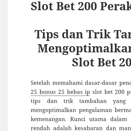
Slot Bet 200 Pera
Tips dan Trik T
Mengoptimalka
Slot Bet 2
Setelah memahami dasar-dasar penc
25 bonus 25 bebas ip
slot bet 200 
tips dan trik tambahan yang 
mengoptimalkan pengalaman berma
kemenangan. Kunci utama dalam 
rendah adalah kesabaran dan man