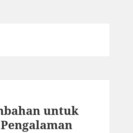
ambahan untuk
 Pengalaman