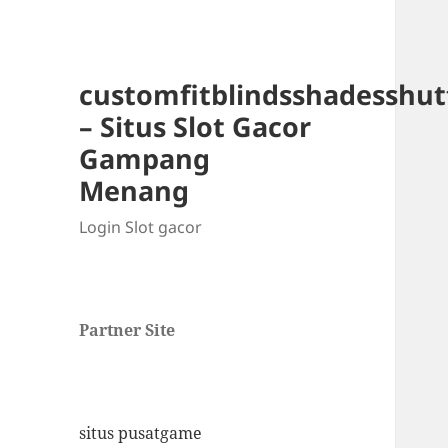
customfitblindsshadesshut
– Situs Slot Gacor
Gampang
Menang
Login Slot gacor
Partner Site
situs pusatgame