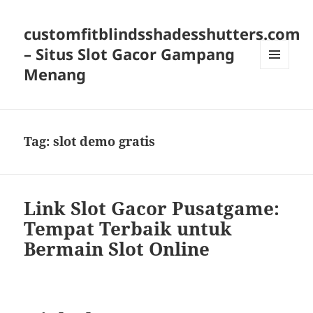
customfitblindsshadesshutters.com
– Situs Slot Gacor Gampang
Menang
MENU
DAN
WIDGET
Tag:
slot demo gratis
Link Slot Gacor Pusatgame:
Tempat Terbaik untuk
Bermain Slot Online