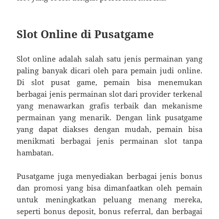
Slot Online di Pusatgame
Slot online adalah salah satu jenis permainan yang
paling banyak dicari oleh para pemain judi online.
Di slot pusat game, pemain bisa menemukan
berbagai jenis permainan slot dari provider terkenal
yang menawarkan grafis terbaik dan mekanisme
permainan yang menarik. Dengan link pusatgame
yang dapat diakses dengan mudah, pemain bisa
menikmati berbagai jenis permainan slot tanpa
hambatan.
Pusatgame juga menyediakan berbagai jenis bonus
dan promosi yang bisa dimanfaatkan oleh pemain
untuk meningkatkan peluang menang mereka,
seperti bonus deposit, bonus referral, dan berbagai