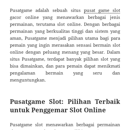
Pusatgame adalah sebuah situs
pusat game slot
gacor
online yang menawarkan berbagai jenis
permainan, terutama slot online. Dengan berbagai
permainan yang berkualitas tinggi dan sistem yang
aman, Pusatgame menjadi pilihan utama bagi para
pemain yang ingin merasakan sensasi bermain slot
online dengan peluang menang yang besar. Dalam
situs Pusatgame, terdapat banyak pilihan slot yang
bisa dimainkan, dan para pemain dapat menikmati
pengalaman bermain yang seru dan
menguntungkan.
Pusatgame Slot: Pilihan Terbaik
untuk Penggemar Slot Online
Pusatgame slot menawarkan berbagai permainan