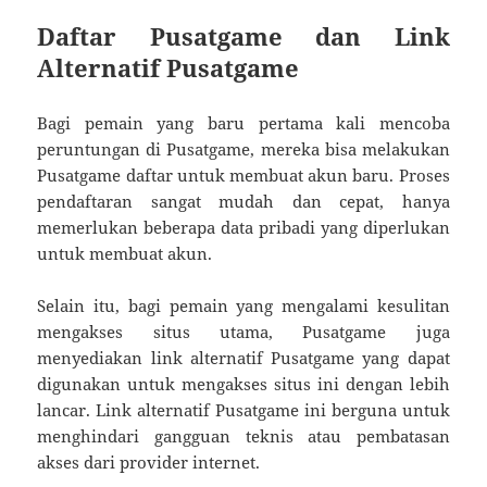
Daftar Pusatgame dan Link
Alternatif Pusatgame
Bagi pemain yang baru pertama kali mencoba
peruntungan di Pusatgame, mereka bisa melakukan
Pusatgame daftar untuk membuat akun baru. Proses
pendaftaran sangat mudah dan cepat, hanya
memerlukan beberapa data pribadi yang diperlukan
untuk membuat akun.
Selain itu, bagi pemain yang mengalami kesulitan
mengakses situs utama, Pusatgame juga
menyediakan link alternatif Pusatgame yang dapat
digunakan untuk mengakses situs ini dengan lebih
lancar. Link alternatif Pusatgame ini berguna untuk
menghindari gangguan teknis atau pembatasan
akses dari provider internet.