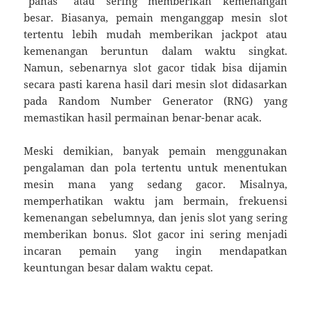
“panas” atau sering memberikan kemenangan
besar. Biasanya, pemain menganggap mesin slot
tertentu lebih mudah memberikan jackpot atau
kemenangan beruntun dalam waktu singkat.
Namun, sebenarnya slot gacor tidak bisa dijamin
secara pasti karena hasil dari mesin slot didasarkan
pada Random Number Generator (RNG) yang
memastikan hasil permainan benar-benar acak.
Meski demikian, banyak pemain menggunakan
pengalaman dan pola tertentu untuk menentukan
mesin mana yang sedang gacor. Misalnya,
memperhatikan waktu jam bermain, frekuensi
kemenangan sebelumnya, dan jenis slot yang sering
memberikan bonus. Slot gacor ini sering menjadi
incaran pemain yang ingin mendapatkan
keuntungan besar dalam waktu cepat.