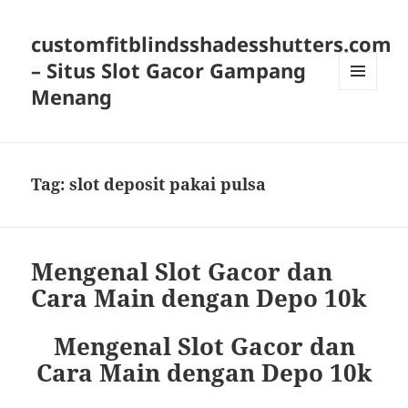
customfitblindsshadesshutters.com
– Situs Slot Gacor Gampang
Menang
MENU
DAN
WIDGET
Tag:
slot deposit pakai pulsa
Mengenal Slot Gacor dan
Cara Main dengan Depo 10k
Mengenal Slot Gacor dan
Cara Main dengan Depo 10k