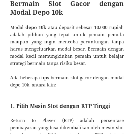
Bermain Slot Gacor dengan
Modal Depo 10k
Modal
depo 10k
atau deposit sebesar 10.000 rupiah
adalah pilihan yang tepat untuk pemain pemula
maupun yang ingin mencoba peruntungan tanpa
harus mengeluarkan modal besar. Bermain dengan
modal kecil memungkinkan pemain untuk belajar
strategi bermain tanpa risiko besar.
Ada beberapa tips bermain slot gacor dengan modal
depo 10k, antara lain:
1. Pilih Mesin Slot dengan RTP Tinggi
Return to Player (RTP) adalah persentase
pembayaran yang bisa dikembalikan oleh mesin slot