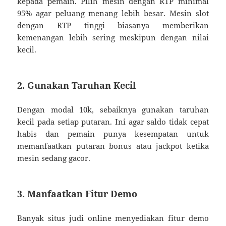
kepada pemain. Pilih mesin dengan RTP minimal
95% agar peluang menang lebih besar. Mesin slot
dengan RTP tinggi biasanya memberikan
kemenangan lebih sering meskipun dengan nilai
kecil.
2. Gunakan Taruhan Kecil
Dengan modal 10k, sebaiknya gunakan taruhan
kecil pada setiap putaran. Ini agar saldo tidak cepat
habis dan pemain punya kesempatan untuk
memanfaatkan putaran bonus atau jackpot ketika
mesin sedang gacor.
3. Manfaatkan Fitur Demo
Banyak situs judi online menyediakan fitur demo