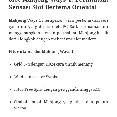
Sensasi Slot Bertema Oriental
Mahjong Ways 1
merupakan versi pertama dari seri
game ini yang dirilis oleh PG Soft. Permainan ini
menggabungkan elemen permainan Mahjong klasik
dari Tiongkok dengan mekanisme slot modern.
Fitur utama slot Mahjong Ways 1
:
Grid 5×4 dengan 1.024 cara untuk menang
Wild dan Scatter Symbol
Fitur Free Spin dengan pengganda hingga x10
Simbol-simbol Mahjong yang khas dan penuh
warna