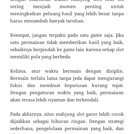
sering menjadi momen penting untuk
meningkatkan peluang hasil yang lebih besar tanpa
harus menambah banyak taruhan.
Keempat, jangan terpaku pada satu game saja. Jika
satu permainan tidak memberikan hasil yang baik,
sebaiknya berpindah ke game lain karena setiap slot
memiliki pola yang berbeda.
Kelima, atur waktu bermain dengan disiplin.
Bermain terlalu lama tanpa jeda dapat mengurangi
fokus dan membuat keputusan kurang tepat.
Dengan pengaturan waktu yang baik, permainan
akan terasa lebih nyaman dan terkendali.
Pada akhirnya, situs mahjong slot gacor lebih cocok
dijadikan sebagai hiburan ringan. Dengan strategi
sederhana, pengelolaan permainan yang baik, dan