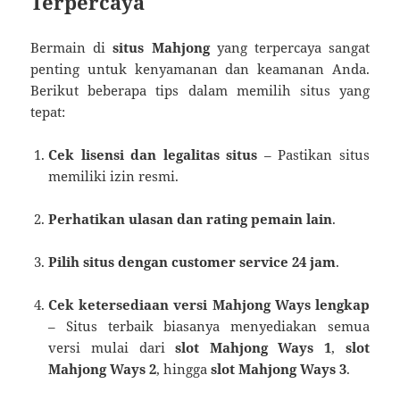
Terpercaya
Bermain di
situs Mahjong
yang terpercaya sangat
penting untuk kenyamanan dan keamanan Anda.
Berikut beberapa tips dalam memilih situs yang
tepat:
Cek lisensi dan legalitas situs
– Pastikan situs
memiliki izin resmi.
Perhatikan ulasan dan rating pemain lain
.
Pilih situs dengan customer service 24 jam
.
Cek ketersediaan versi Mahjong Ways lengkap
– Situs terbaik biasanya menyediakan semua
versi mulai dari
slot Mahjong Ways 1
,
slot
Mahjong Ways 2
, hingga
slot Mahjong Ways 3
.