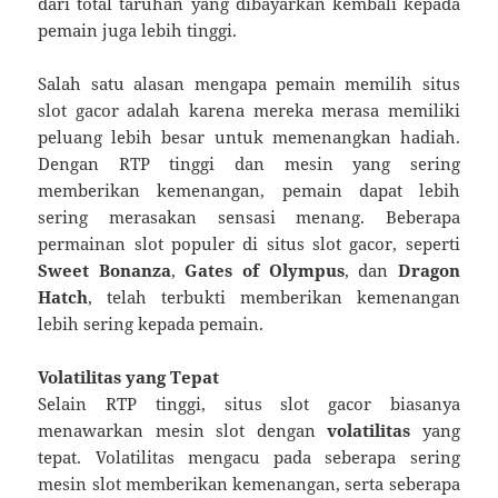
dari total taruhan yang dibayarkan kembali kepada
pemain juga lebih tinggi.
Salah satu alasan mengapa pemain memilih situs
slot gacor adalah karena mereka merasa memiliki
peluang lebih besar untuk memenangkan hadiah.
Dengan RTP tinggi dan mesin yang sering
memberikan kemenangan, pemain dapat lebih
sering merasakan sensasi menang. Beberapa
permainan slot populer di situs slot gacor, seperti
Sweet Bonanza
,
Gates of Olympus
, dan
Dragon
Hatch
, telah terbukti memberikan kemenangan
lebih sering kepada pemain.
Volatilitas yang Tepat
Selain RTP tinggi, situs slot gacor biasanya
menawarkan mesin slot dengan
volatilitas
yang
tepat. Volatilitas mengacu pada seberapa sering
mesin slot memberikan kemenangan, serta seberapa