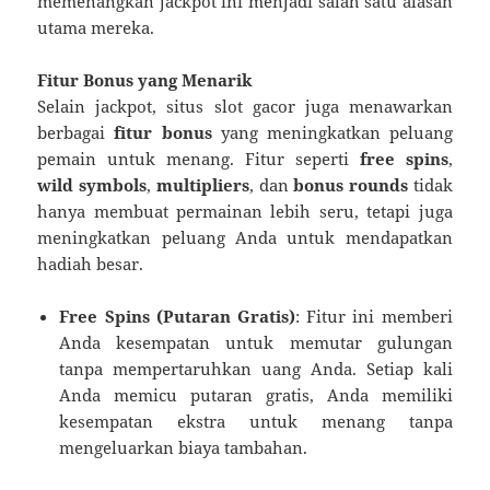
memenangkan jackpot ini menjadi salah satu alasan
utama mereka.
Fitur Bonus yang Menarik
Selain jackpot, situs slot gacor juga menawarkan
berbagai
fitur bonus
yang meningkatkan peluang
pemain untuk menang. Fitur seperti
free spins
,
wild symbols
,
multipliers
, dan
bonus rounds
tidak
hanya membuat permainan lebih seru, tetapi juga
meningkatkan peluang Anda untuk mendapatkan
hadiah besar.
Free Spins (Putaran Gratis)
: Fitur ini memberi
Anda kesempatan untuk memutar gulungan
tanpa mempertaruhkan uang Anda. Setiap kali
Anda memicu putaran gratis, Anda memiliki
kesempatan ekstra untuk menang tanpa
mengeluarkan biaya tambahan.