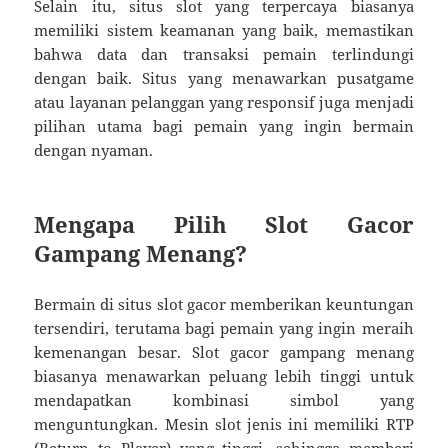
Selain itu, situs slot yang terpercaya biasanya
memiliki sistem keamanan yang baik, memastikan
bahwa data dan transaksi pemain terlindungi
dengan baik. Situs yang menawarkan pusatgame
atau layanan pelanggan yang responsif juga menjadi
pilihan utama bagi pemain yang ingin bermain
dengan nyaman.
Mengapa Pilih Slot Gacor
Gampang Menang?
Bermain di situs slot gacor memberikan keuntungan
tersendiri, terutama bagi pemain yang ingin meraih
kemenangan besar. Slot gacor gampang menang
biasanya menawarkan peluang lebih tinggi untuk
mendapatkan kombinasi simbol yang
menguntungkan. Mesin slot jenis ini memiliki RTP