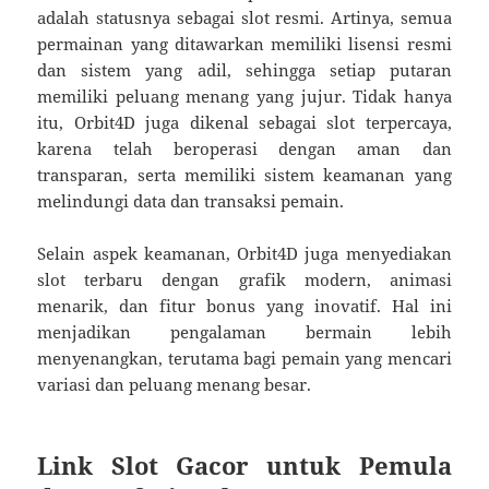
adalah statusnya sebagai slot resmi. Artinya, semua
permainan yang ditawarkan memiliki lisensi resmi
dan sistem yang adil, sehingga setiap putaran
memiliki peluang menang yang jujur. Tidak hanya
itu, Orbit4D juga dikenal sebagai slot terpercaya,
karena telah beroperasi dengan aman dan
transparan, serta memiliki sistem keamanan yang
melindungi data dan transaksi pemain.
Selain aspek keamanan, Orbit4D juga menyediakan
slot terbaru dengan grafik modern, animasi
menarik, dan fitur bonus yang inovatif. Hal ini
menjadikan pengalaman bermain lebih
menyenangkan, terutama bagi pemain yang mencari
variasi dan peluang menang besar.
Link Slot Gacor untuk Pemula