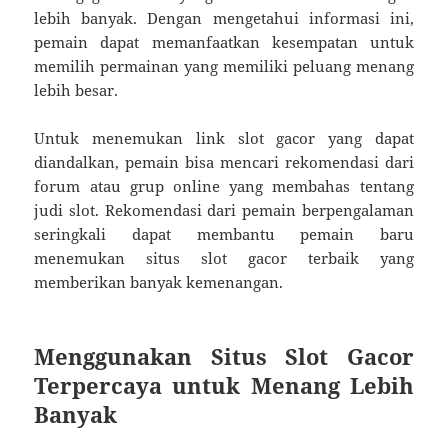
lebih banyak. Dengan mengetahui informasi ini,
pemain dapat memanfaatkan kesempatan untuk
memilih permainan yang memiliki peluang menang
lebih besar.
Untuk menemukan link slot gacor yang dapat
diandalkan, pemain bisa mencari rekomendasi dari
forum atau grup online yang membahas tentang
judi slot. Rekomendasi dari pemain berpengalaman
seringkali dapat membantu pemain baru
menemukan situs slot gacor terbaik yang
memberikan banyak kemenangan.
Menggunakan Situs Slot Gacor
Terpercaya untuk Menang Lebih
Banyak