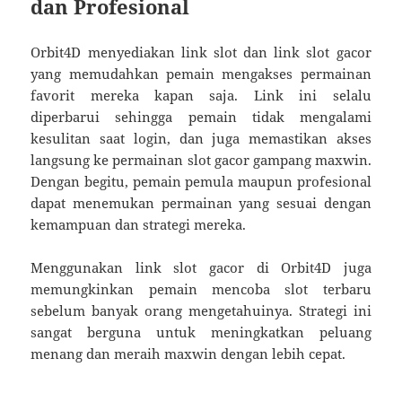
dan Profesional
Orbit4D menyediakan link slot dan link slot gacor
yang memudahkan pemain mengakses permainan
favorit mereka kapan saja. Link ini selalu
diperbarui sehingga pemain tidak mengalami
kesulitan saat login, dan juga memastikan akses
langsung ke permainan slot gacor gampang maxwin.
Dengan begitu, pemain pemula maupun profesional
dapat menemukan permainan yang sesuai dengan
kemampuan dan strategi mereka.
Menggunakan link slot gacor di Orbit4D juga
memungkinkan pemain mencoba slot terbaru
sebelum banyak orang mengetahuinya. Strategi ini
sangat berguna untuk meningkatkan peluang
menang dan meraih maxwin dengan lebih cepat.