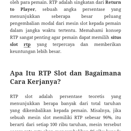
oleh para pemain. RTP adalah singkatan dari
Return
to Player
, sebuah angka persentase yang
menunjukkan seberapa besar peluang
pengembalian modal dari mesin slot kepada pemain
dalam jangka waktu tertentu. Memahami konsep
RTP sangat penting agar pemain dapat memilih
situs
slot
rtp
yang terpercaya dan memberikan
keuntungan lebih besar.
Apa Itu RTP Slot dan Bagaimana
Cara Kerjanya?
RTP slot adalah persentase teoretis yang
menunjukkan berapa banyak dari total taruhan
yang dikembalikan kepada pemain. Misalnya, jika
sebuah mesin slot memiliki RTP sebesar 96%, itu
berarti dari setiap 100 ribu taruhan, mesin tersebut