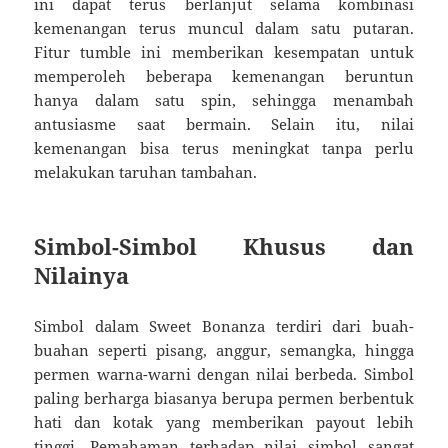
ini dapat terus berlanjut selama kombinasi
kemenangan terus muncul dalam satu putaran.
Fitur tumble ini memberikan kesempatan untuk
memperoleh beberapa kemenangan beruntun
hanya dalam satu spin, sehingga menambah
antusiasme saat bermain. Selain itu, nilai
kemenangan bisa terus meningkat tanpa perlu
melakukan taruhan tambahan.
Simbol-Simbol Khusus dan
Nilainya
Simbol dalam Sweet Bonanza terdiri dari buah-
buahan seperti pisang, anggur, semangka, hingga
permen warna-warni dengan nilai berbeda. Simbol
paling berharga biasanya berupa permen berbentuk
hati dan kotak yang memberikan payout lebih
tinggi. Pemahaman terhadap nilai simbol sangat