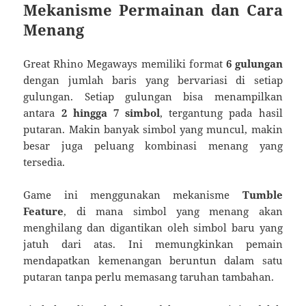
Mekanisme Permainan dan Cara
Menang
Great Rhino Megaways memiliki format
6 gulungan
dengan jumlah baris yang bervariasi di setiap
gulungan. Setiap gulungan bisa menampilkan
antara
2 hingga 7 simbol
, tergantung pada hasil
putaran. Makin banyak simbol yang muncul, makin
besar juga peluang kombinasi menang yang
tersedia.
Game ini menggunakan mekanisme
Tumble
Feature
, di mana simbol yang menang akan
menghilang dan digantikan oleh simbol baru yang
jatuh dari atas. Ini memungkinkan pemain
mendapatkan kemenangan beruntun dalam satu
putaran tanpa perlu memasang taruhan tambahan.