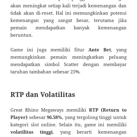
akan meningkat setiap kali terjadi kemenangan dan
tidak akan di-reset. Hal ini memungkinkan potensi
kemenangan yang sangat besar, terutama jika
pemain mendapatkan banyak kemenangan
beruntun.
Game ini juga memiliki fitur
Ante Bet
, yang
memungkinkan pemain meningkatkan peluang
mendapatkan simbol Scatter dengan membayar
taruhan tambahan sebesar 25%.
RTP dan Volatilitas
Great Rhino Megaways memiliki
RTP (Return to
Player)
sebesar
96.58%
, yang tergolong tinggi untuk
kategori slot online. Selain itu, game ini memiliki
volatilitas tinggi
, yang berarti kemenangan