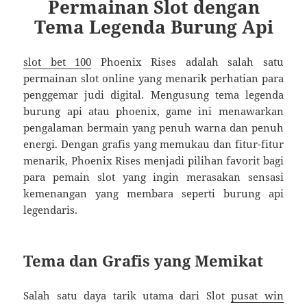
Permainan Slot dengan
Tema Legenda Burung Api
slot bet 100
Phoenix Rises adalah salah satu
permainan slot online yang menarik perhatian para
penggemar judi digital. Mengusung tema legenda
burung api atau phoenix, game ini menawarkan
pengalaman bermain yang penuh warna dan penuh
energi. Dengan grafis yang memukau dan fitur-fitur
menarik, Phoenix Rises menjadi pilihan favorit bagi
para pemain slot yang ingin merasakan sensasi
kemenangan yang membara seperti burung api
legendaris.
Tema dan Grafis yang Memikat
Salah satu daya tarik utama dari Slot
pusat win