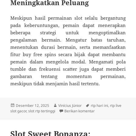
Meningkatkan Peluang
Meskipun hasil permainan slot selalu bergantung
pada keberuntungan, pemain dapat menerapkan
beberapa strategi untuk mengoptimalkan
pengalaman bermain. Mengatur batas taruhan,
menentukan durasi bermain, serta memanfaatkan
fitur buy free spins secara bijak dapat membantu
pemain dalam mengelola modal. Mengamati pola
tumble dan frekuensi scatter juga dapat memberi
gambaran tentang momentum permainan,
meskipun tidak menjamin hasil tertentu.
Diposkan
Penulis
Tag
Desember 12, 2025
Vinícius Júnior
rtp hari ini
,
rtp live
pada
untuk Slot Sweet Bonan
slot gacor
,
slot rtp tertinggi
Berikan komentar
Slot Sweet Bonanza: