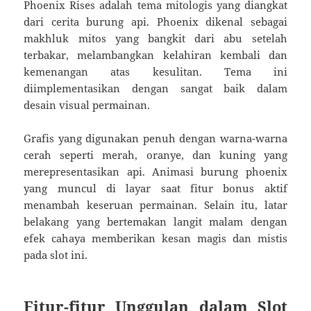
Phoenix Rises adalah tema mitologis yang diangkat
dari cerita burung api. Phoenix dikenal sebagai
makhluk mitos yang bangkit dari abu setelah
terbakar, melambangkan kelahiran kembali dan
kemenangan atas kesulitan. Tema ini
diimplementasikan dengan sangat baik dalam
desain visual permainan.
Grafis yang digunakan penuh dengan warna-warna
cerah seperti merah, oranye, dan kuning yang
merepresentasikan api. Animasi burung phoenix
yang muncul di layar saat fitur bonus aktif
menambah keseruan permainan. Selain itu, latar
belakang yang bertemakan langit malam dengan
efek cahaya memberikan kesan magis dan mistis
pada slot ini.
Fitur-fitur Unggulan dalam Slot