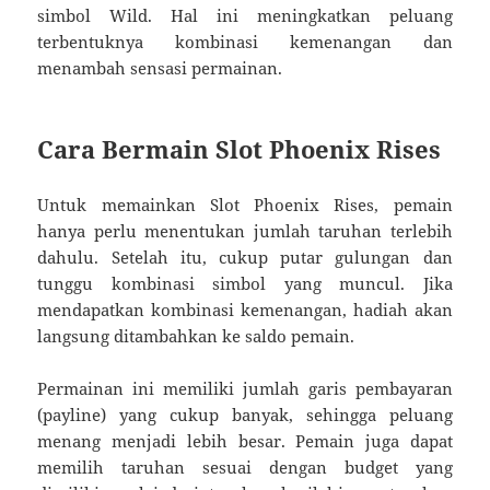
simbol Wild. Hal ini meningkatkan peluang
terbentuknya kombinasi kemenangan dan
menambah sensasi permainan.
Cara Bermain Slot Phoenix Rises
Untuk memainkan Slot Phoenix Rises, pemain
hanya perlu menentukan jumlah taruhan terlebih
dahulu. Setelah itu, cukup putar gulungan dan
tunggu kombinasi simbol yang muncul. Jika
mendapatkan kombinasi kemenangan, hadiah akan
langsung ditambahkan ke saldo pemain.
Permainan ini memiliki jumlah garis pembayaran
(payline) yang cukup banyak, sehingga peluang
menang menjadi lebih besar. Pemain juga dapat
memilih taruhan sesuai dengan budget yang