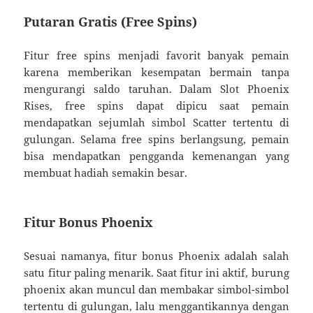
Putaran Gratis (Free Spins)
Fitur free spins menjadi favorit banyak pemain
karena memberikan kesempatan bermain tanpa
mengurangi saldo taruhan. Dalam Slot Phoenix
Rises, free spins dapat dipicu saat pemain
mendapatkan sejumlah simbol Scatter tertentu di
gulungan. Selama free spins berlangsung, pemain
bisa mendapatkan pengganda kemenangan yang
membuat hadiah semakin besar.
Fitur Bonus Phoenix
Sesuai namanya, fitur bonus Phoenix adalah salah
satu fitur paling menarik. Saat fitur ini aktif, burung
phoenix akan muncul dan membakar simbol-simbol
tertentu di gulungan, lalu menggantikannya dengan