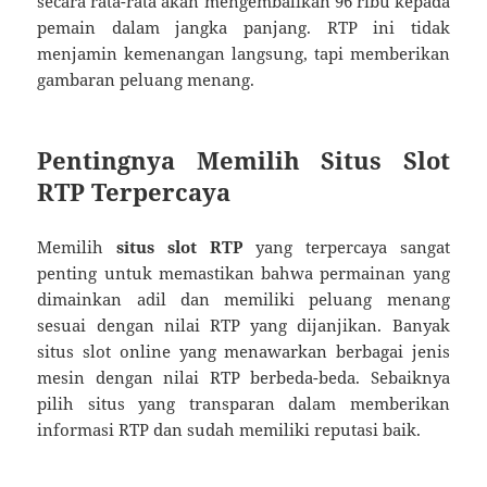
secara rata-rata akan mengembalikan 96 ribu kepada
pemain dalam jangka panjang. RTP ini tidak
menjamin kemenangan langsung, tapi memberikan
gambaran peluang menang.
Pentingnya Memilih Situs Slot
RTP Terpercaya
Memilih
situs slot RTP
yang terpercaya sangat
penting untuk memastikan bahwa permainan yang
dimainkan adil dan memiliki peluang menang
sesuai dengan nilai RTP yang dijanjikan. Banyak
situs slot online yang menawarkan berbagai jenis
mesin dengan nilai RTP berbeda-beda. Sebaiknya
pilih situs yang transparan dalam memberikan
informasi RTP dan sudah memiliki reputasi baik.