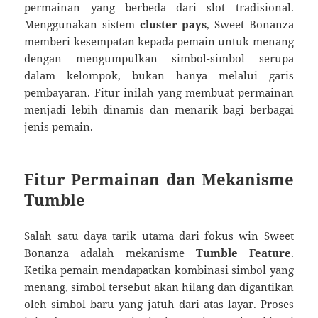
permainan yang berbeda dari slot tradisional.
Menggunakan sistem
cluster pays
, Sweet Bonanza
memberi kesempatan kepada pemain untuk menang
dengan mengumpulkan simbol-simbol serupa
dalam kelompok, bukan hanya melalui garis
pembayaran. Fitur inilah yang membuat permainan
menjadi lebih dinamis dan menarik bagi berbagai
jenis pemain.
Fitur Permainan dan Mekanisme
Tumble
Salah satu daya tarik utama dari
fokus win
Sweet
Bonanza adalah mekanisme
Tumble Feature
.
Ketika pemain mendapatkan kombinasi simbol yang
menang, simbol tersebut akan hilang dan digantikan
oleh simbol baru yang jatuh dari atas layar. Proses