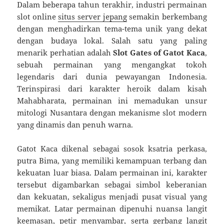
Dalam beberapa tahun terakhir, industri permainan
slot online
situs server jepang
semakin berkembang
dengan menghadirkan tema-tema unik yang dekat
dengan budaya lokal. Salah satu yang paling
menarik perhatian adalah
Slot Gates of Gatot Kaca
,
sebuah permainan yang mengangkat tokoh
legendaris dari dunia pewayangan Indonesia.
Terinspirasi dari karakter heroik dalam kisah
Mahabharata
, permainan ini memadukan unsur
mitologi Nusantara dengan mekanisme slot modern
yang dinamis dan penuh warna.
Gatot Kaca dikenal sebagai sosok ksatria perkasa,
putra Bima, yang memiliki kemampuan terbang dan
kekuatan luar biasa. Dalam permainan ini, karakter
tersebut digambarkan sebagai simbol keberanian
dan kekuatan, sekaligus menjadi pusat visual yang
memikat. Latar permainan dipenuhi nuansa langit
keemasan, petir menyambar, serta gerbang langit