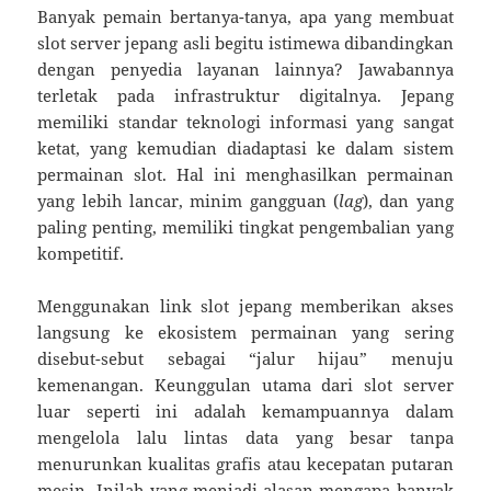
Banyak pemain bertanya-tanya, apa yang membuat
slot server jepang asli begitu istimewa dibandingkan
dengan penyedia layanan lainnya? Jawabannya
terletak pada infrastruktur digitalnya. Jepang
memiliki standar teknologi informasi yang sangat
ketat, yang kemudian diadaptasi ke dalam sistem
permainan slot. Hal ini menghasilkan permainan
yang lebih lancar, minim gangguan (
lag
), dan yang
paling penting, memiliki tingkat pengembalian yang
kompetitif.
Menggunakan link slot jepang memberikan akses
langsung ke ekosistem permainan yang sering
disebut-sebut sebagai “jalur hijau” menuju
kemenangan. Keunggulan utama dari slot server
luar seperti ini adalah kemampuannya dalam
mengelola lalu lintas data yang besar tanpa
menurunkan kualitas grafis atau kecepatan putaran
mesin. Inilah yang menjadi alasan mengapa banyak