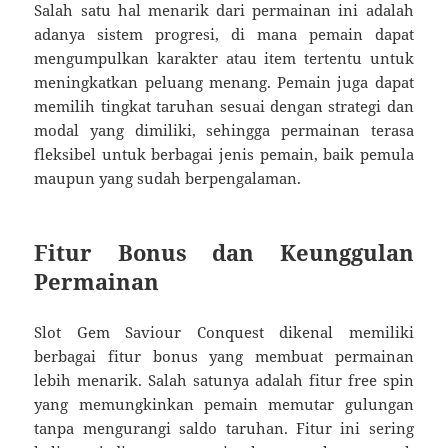
Salah satu hal menarik dari permainan ini adalah
adanya sistem progresi, di mana pemain dapat
mengumpulkan karakter atau item tertentu untuk
meningkatkan peluang menang. Pemain juga dapat
memilih tingkat taruhan sesuai dengan strategi dan
modal yang dimiliki, sehingga permainan terasa
fleksibel untuk berbagai jenis pemain, baik pemula
maupun yang sudah berpengalaman.
Fitur Bonus dan Keunggulan
Permainan
Slot Gem Saviour Conquest dikenal memiliki
berbagai fitur bonus yang membuat permainan
lebih menarik. Salah satunya adalah fitur free spin
yang memungkinkan pemain memutar gulungan
tanpa mengurangi saldo taruhan. Fitur ini sering