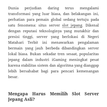
Dunia perjudian daring terus mengalami
transformasi yang luar biasa, dan belakangan ini,
perhatian para pemain global sedang tertuju pada
satu fenomena: situs server
slot jepang
. Dikenal
dengan reputasi teknologinya yang mutakhir dan
presisi tinggi, server yang berlokasi di Negeri
Matahari Terbit ini menawarkan pengalaman
bermain yang jauh berbeda dibandingkan server
lokal biasa. Bukan sekadar tren sesaat, popularitas
jepang dalam industri iGaming meningkat pesat
karena stabilitas sistem dan algoritma yang dianggap
lebih bersahabat bagi para pencari kemenangan
besar.
Mengapa Harus Memilih Slot Server
Jepang Asli?