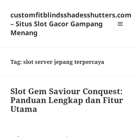
customfitblindsshadesshutters.com
– Situs Slot Gacor Gampang
Menang
MENU
DAN
WIDGET
Tag:
slot server jepang terpercaya
Slot Gem Saviour Conquest:
Panduan Lengkap dan Fitur
Utama