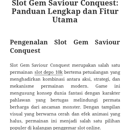
Slot
Gem Saviour Conquest
:
Panduan Lengkap dan Fitur
Utama
Pengenalan Slot Gem Saviour
Conquest
Slot
Gem Saviour Conquest
merupakan salah satu
permainan
slot depo 10k
bertema petualangan yang
menghadirkan kombinasi antara aksi, strategi, dan
mekanisme permainan modern. Game ini
mengusung konsep dunia fantasi dengan karakter
pahlawan yang bertugas melindungi permata
berharga dari ancaman monster. Dengan tampilan
visual yang berwarna cerah dan efek animasi yang
halus, permainan ini menjadi salah satu pilihan
populer di kalangan penggemar slot online.