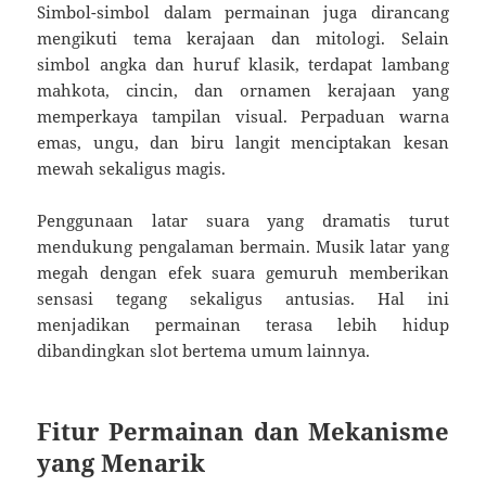
Simbol-simbol dalam permainan juga dirancang
mengikuti tema kerajaan dan mitologi. Selain
simbol angka dan huruf klasik, terdapat lambang
mahkota, cincin, dan ornamen kerajaan yang
memperkaya tampilan visual. Perpaduan warna
emas, ungu, dan biru langit menciptakan kesan
mewah sekaligus magis.
Penggunaan latar suara yang dramatis turut
mendukung pengalaman bermain. Musik latar yang
megah dengan efek suara gemuruh memberikan
sensasi tegang sekaligus antusias. Hal ini
menjadikan permainan terasa lebih hidup
dibandingkan slot bertema umum lainnya.
Fitur Permainan dan Mekanisme
yang Menarik