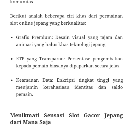
komunitas.
Berikut adalah beberapa ciri khas dari permainan
slot online jepang yang berkualitas:
Grafis Premium: Desain visual yang tajam dan
animasi yang halus khas teknologi jepang.
RTP yang Transparan: Persentase pengembalian
kepada pemain biasanya dipaparkan secara jelas.
Keamanan Data: Enkripsi tingkat tinggi yang
menjamin kerahasiaan identitas dan saldo
pemain.
Menikmati Sensasi Slot Gacor Jepang
dari Mana Saja