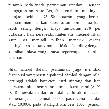
putaran pada mode permainan standar . Dengan
menggunakan Ante Bet, frekuensi ini meningkat
menjadi sekitar 125-150 putaran, yang berarti
pemain mendapatkan kesempatan bonus dua kali
lebih sering dengan biaya tambahan 25% per
putaran . Dari perspektif matematis, mengaktifkan
Ante Bet menjadi pilihan menarik karena
peningkatan peluang bonus tidak sebanding dengan
kenaikan biaya yang hanya seperempat dari nilai
taruhan.
Nilai simbol dalam permainan juga memiliki
distribusi yang perlu dipahami. Simbol dengan nilai
tertinggi adalah karakter Putri Bintang dan hati
berwarna pink, sementara simbol kartu remi (A, K,
Q, J) mewakili nilai terendah . Untuk mencapai
kemenangan maksimal 5.000x pada versi standar
atau 10.000x pada Starlight Princess 1000, pemain