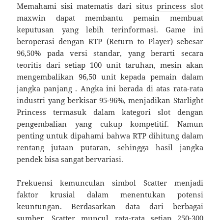
Memahami sisi matematis dari situs
princess slot
maxwin dapat membantu pemain membuat
keputusan yang lebih terinformasi. Game ini
beroperasi dengan RTP (Return to Player) sebesar
96,50% pada versi standar, yang berarti secara
teoritis dari setiap 100 unit taruhan, mesin akan
mengembalikan 96,50 unit kepada pemain dalam
jangka panjang . Angka ini berada di atas rata-rata
industri yang berkisar 95-96%, menjadikan Starlight
Princess termasuk dalam kategori slot dengan
pengembalian yang cukup kompetitif. Namun
penting untuk dipahami bahwa RTP dihitung dalam
rentang jutaan putaran, sehingga hasil jangka
pendek bisa sangat bervariasi.
Frekuensi kemunculan simbol Scatter menjadi
faktor krusial dalam menentukan potensi
keuntungan. Berdasarkan data dari berbagai
sumber, Scatter muncul rata-rata setiap 250-300