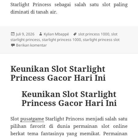
Starlight Princess sebagai salah satu slot paling
diminati di tanah air.
Diposkan
Penulis
Tag
Juli 9, 2026
Kylian Mbappé
slot princess 1000
,
slot
pada
starlight princess
,
starlight princess 1000
,
starlight princess slot
untuk Analisis Matematis dan Peluang Kemenangan
Berikan komentar
Keunikan Slot Starlight
Princess Gacor Hari Ini
Keunikan Slot Starlight
Princess Gacor Hari Ini
Slot
pusatgame
Starlight Princess menjadi salah satu
pilihan favorit di dunia permainan slot online
berkat tema fantasinya yang memikat. Permainan