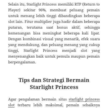
Selain itu, Starlight Princess memiliki RTP (Return to
Player) sekitar 96%, membuat peluang pemain
untuk menang lebih tinggi dibandingkan beberapa
slot lain. Fitur multiplier juga hadir dalam beberapa
putaran, terutama saat bonus aktif, sehingga
kemenangan bisa meningkat beberapa kali lipat.
Dengan kombinasi visual yang menarik, efek suara
yang mendukung, dan peluang menang yang cukup
tinggi, Starlight Princess menjadi slot yang
menyenangkan baik untuk pemula maupun pemain
berpengalaman.
Tips dan Strategi Bermain
Starlight Princess
Agar pengalaman bermain situs
starlight princess
slot
terbaru lebih maksimal, pemain sebaiknya