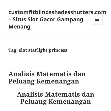
customfitblindsshadesshutters.com
– Situs Slot Gacor Gampang
Menang
MENU
DAN
WIDGET
Tag:
slot starlight princess
Analisis Matematis dan
Peluang Kemenangan
Analisis Matematis dan
Peluang Kemenangan