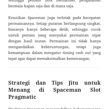
sehingga pemain bisa menikmati pengalaman
bermain kapan saja dan di mana saja.
Keunikan Spaceman juga terletak pada kecepatan
permainannya. Setiap putaran berlangsung singkat,
biasanya hanya beberapa detik, sehingga cocok
untuk pemain yang menyukai permainan cepat
dengan hasil instan. Permainan ini tidak hanya
mengandalkan keberuntungan, tetapi juga
kemampuan dalam mengatur timing cash out yang
tepat agar dapat memaksimalkan kemenangan.
Strategi dan Tips Jitu untuk
Menang di Spaceman Slot
Pragmatic