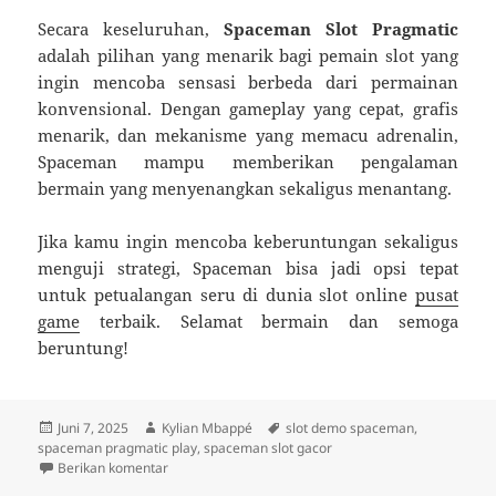
Secara keseluruhan,
Spaceman Slot Pragmatic
adalah pilihan yang menarik bagi pemain slot yang
ingin mencoba sensasi berbeda dari permainan
konvensional. Dengan gameplay yang cepat, grafis
menarik, dan mekanisme yang memacu adrenalin,
Spaceman mampu memberikan pengalaman
bermain yang menyenangkan sekaligus menantang.
Jika kamu ingin mencoba keberuntungan sekaligus
menguji strategi, Spaceman bisa jadi opsi tepat
untuk petualangan seru di dunia slot online
pusat
game
terbaik. Selamat bermain dan semoga
beruntung!
Diposkan
Penulis
Tag
Juni 7, 2025
Kylian Mbappé
slot demo spaceman
,
pada
spaceman pragmatic play
,
spaceman slot gacor
untuk Spaceman Slot Pragmatic: Sensasi Crash Ga
Berikan komentar