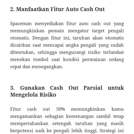
2. Manfaatkan Fitur Auto Cash Out
Spaceman menyediakan fitur auto cash out yang
memungkinkan pemain mengatur target pengali
otomatis. Dengan fitur ini, taruhan akan otomatis
dicairkan saat mencapai angka pengali yang sudah
ditentukan, sehingga mengurangi risiko terlambat
menekan tombol saat kondisi permainan sedang
cepat dan menegangkan.
3. Gunakan Cash Out Parsial untuk
Mengelola Risiko
Fitur cash out 50% memungkinkan kamu
mengamankan sebagian kemenangan sambil tetap
mempertahankan setengah taruhan yang masih
berpotensi naik ke pengali lebih tinggi. Strategi ini