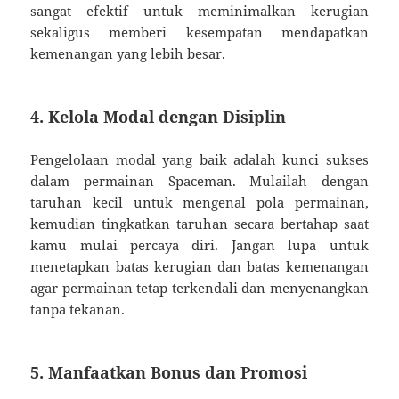
sangat efektif untuk meminimalkan kerugian
sekaligus memberi kesempatan mendapatkan
kemenangan yang lebih besar.
4. Kelola Modal dengan Disiplin
Pengelolaan modal yang baik adalah kunci sukses
dalam permainan Spaceman. Mulailah dengan
taruhan kecil untuk mengenal pola permainan,
kemudian tingkatkan taruhan secara bertahap saat
kamu mulai percaya diri. Jangan lupa untuk
menetapkan batas kerugian dan batas kemenangan
agar permainan tetap terkendali dan menyenangkan
tanpa tekanan.
5. Manfaatkan Bonus dan Promosi