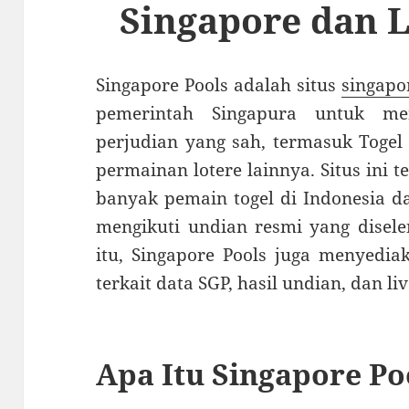
Singapore dan 
Singapore Pools adalah situs
singapo
pemerintah Singapura untuk me
perjudian yang sah, termasuk Togel 
permainan lotere lainnya. Situs ini 
banyak pemain togel di Indonesia da
mengikuti undian resmi yang disele
itu, Singapore Pools juga menyedia
terkait data SGP, hasil undian, dan li
Apa Itu Singapore Po