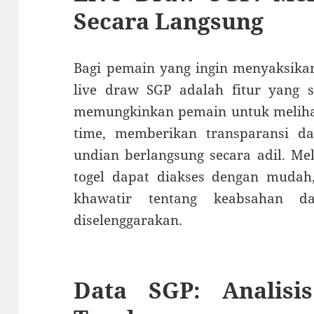
Secara Langsung
Bagi pemain yang ingin menyaksikan
live draw SGP adalah fitur yang s
memungkinkan pemain untuk melihat 
time, memberikan transparansi d
undian berlangsung secara adil. Mel
togel dapat diakses dengan mudah,
khawatir tentang keabsahan 
diselenggarakan.
Data SGP: Analisi