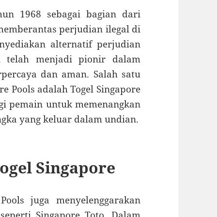
hun 1968 sebagai bagian dari
emberantas perjudian ilegal di
yediakan alternatif perjudian
i telah menjadi pionir dalam
rpercaya dan aman. Salah satu
re Pools adalah Togel Singapore
agi pemain untuk memenangkan
gka yang keluar dalam undian.
ogel Singapore
 Pools juga menyelenggarakan
seperti Singapore Toto. Dalam