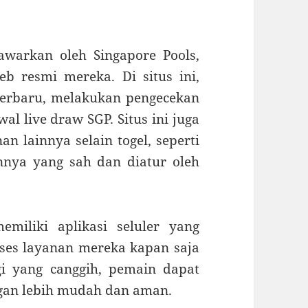
warkan oleh Singapore Pools,
b resmi mereka. Di situs ini,
terbaru, melakukan pengecekan
al live draw SGP. Situs ini juga
n lainnya selain togel, seperti
nya yang sah dan diatur oleh
emiliki aplikasi seluler yang
es layanan mereka kapan saja
i yang canggih, pemain dapat
gan lebih mudah dan aman.