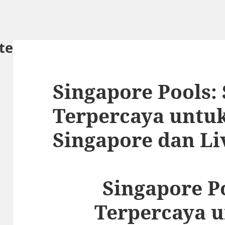
ters.com
Singapore Pools: 
Terpercaya untuk
Singapore dan L
Singapore Po
Terpercaya u