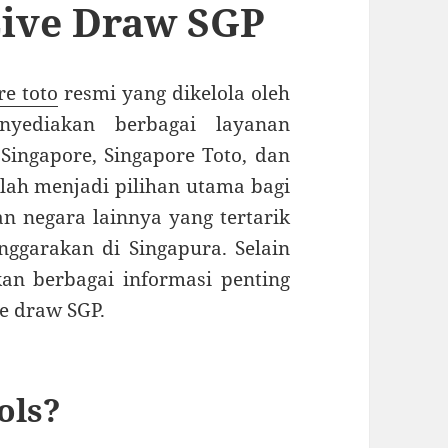
Live Draw SGP
re toto
resmi yang dikelola oleh
nyediakan berbagai layanan
Singapore, Singapore Toto, dan
telah menjadi pilihan utama bagi
n negara lainnya yang tertarik
nggarakan di Singapura. Selain
kan berbagai informasi penting
ve draw SGP.
ols?