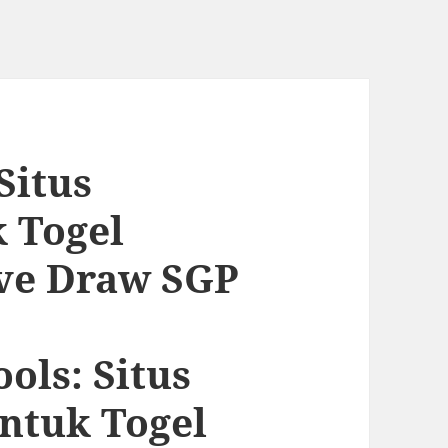
Situs
 Togel
ive Draw SGP
ols: Situs
ntuk Togel