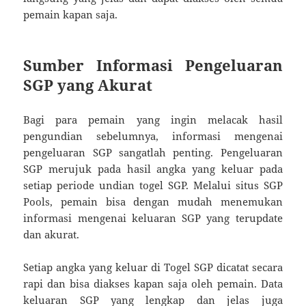
pemain kapan saja.
Sumber Informasi Pengeluaran
SGP yang Akurat
Bagi para pemain yang ingin melacak hasil
pengundian sebelumnya, informasi mengenai
pengeluaran SGP sangatlah penting. Pengeluaran
SGP merujuk pada hasil angka yang keluar pada
setiap periode undian togel SGP. Melalui situs SGP
Pools, pemain bisa dengan mudah menemukan
informasi mengenai keluaran SGP yang terupdate
dan akurat.
Setiap angka yang keluar di Togel SGP dicatat secara
rapi dan bisa diakses kapan saja oleh pemain. Data
keluaran SGP yang lengkap dan jelas juga