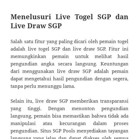
Menelusuri Live Togel SGP dan
Live Draw SGP
Salah satu fitur yang paling dicari oleh pemain togel
adalah live togel SGP dan live draw SGP. Fitur ini
memungkinkan pemain untuk melihat hasil
pengundian angka secara langsung. Keuntungan
dari menggunakan live draw SGP adalah pemain
dapat mengetahui hasil pengundian dengan segera,
tanpa perlu menunggu lama.
Selain itu, live draw SGP memberikan transparansi
yang tinggi. Dengan menonton pengundian
langsung, pemain bisa memastikan bahwa tidak ada
manipulasi atau kecurangan dalam proses
pengundian. Situs SGP Pools menyediakan tayangan
langsung yang jelas dan dapat diakses oleh semua