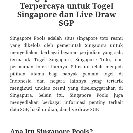
Terpercaya untuk Togel
Singapore dan Live Draw
SGP
Singapore Pools adalah situs
singapore toto
resmi
yang dikelola oleh pemerintah Singapura untuk
menyediakan berbagai layanan perjudian yang sah,
termasuk Togel Singapore, Singapore Toto, dan
permainan lotere lainnya. Situs ini telah menjadi
pilihan utama bagi banyak pemain togel di
Indonesia dan negara lainnya yang tertarik
mengikuti undian resmi yang diselenggarakan di
Singapura. Selain itu, Singapore Pools juga
menyediakan berbagai informasi penting terkait
data SGP, hasil undian, dan live draw SGP.
Apa Itu Singapore Pools?