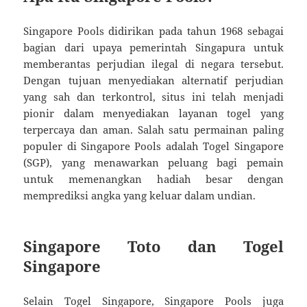
Singapore Pools didirikan pada tahun 1968 sebagai
bagian dari upaya pemerintah Singapura untuk
memberantas perjudian ilegal di negara tersebut.
Dengan tujuan menyediakan alternatif perjudian
yang sah dan terkontrol, situs ini telah menjadi
pionir dalam menyediakan layanan togel yang
terpercaya dan aman. Salah satu permainan paling
populer di Singapore Pools adalah Togel Singapore
(SGP), yang menawarkan peluang bagi pemain
untuk memenangkan hadiah besar dengan
memprediksi angka yang keluar dalam undian.
Singapore Toto dan Togel
Singapore
Selain Togel Singapore, Singapore Pools juga