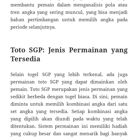
membantu pemain dalam menganalisis pola atau
tren angka yang sering muncul, yang bisa menjadi
bahan pertimbangan untuk memilih angka pada
periode selanjutnya.
Toto SGP: Jenis Permainan yang
Tersedia
Selain togel SGP yang lebih terkenal, ada juga
permainan toto SGP yang dapat dimainkan oleh
pemain. Toto SGP merupakan jenis permainan yang
sedikit berbeda dengan togel biasa. Di sini, pemain
diminta untuk memilih kombinasi angka dari satu
set angka yang tersedia. Setiap kombinasi angka
yang dipilih akan diundi pada waktu yang telah
ditentukan. Sistem permainan ini memiliki hadiah
yang cukup besar dan sangat menarik bagi banyak