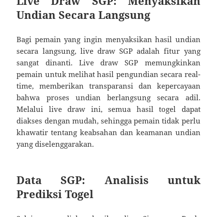
Live Draw SGP: Menyaksikan
Undian Secara Langsung
Bagi pemain yang ingin menyaksikan hasil undian
secara langsung, live draw SGP adalah fitur yang
sangat dinanti. Live draw SGP memungkinkan
pemain untuk melihat hasil pengundian secara real-
time, memberikan transparansi dan kepercayaan
bahwa proses undian berlangsung secara adil.
Melalui live draw ini, semua hasil togel dapat
diakses dengan mudah, sehingga pemain tidak perlu
khawatir tentang keabsahan dan keamanan undian
yang diselenggarakan.
Data SGP: Analisis untuk
Prediksi Togel