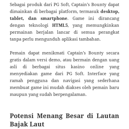
Sebagai produk dari PG Soft, Captain’s Bounty dapat
dimainkan di berbagai platform, termasuk
desktop,
tablet, dan smartphone
. Game ini dirancang
dengan teknologi
HTML5
, yang memungkinkan
permainan berjalan lancar di semua perangkat
tanpa perlu mengunduh aplikasi tambahan.
Pemain dapat menikmati Captain’s Bounty secara
gratis dalam versi demo, atau bermain dengan uang
asli di berbagai situs kasino online yang
menyediakan game dari PG Soft. Interface yang
ramah pengguna dan navigasi yang sederhana
membuat game ini mudah diakses oleh pemain baru
maupun yang sudah berpengalaman.
Potensi Menang Besar di Lautan
Bajak Laut