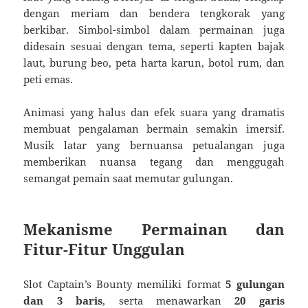
dengan meriam dan bendera tengkorak yang
berkibar. Simbol-simbol dalam permainan juga
didesain sesuai dengan tema, seperti kapten bajak
laut, burung beo, peta harta karun, botol rum, dan
peti emas.
Animasi yang halus dan efek suara yang dramatis
membuat pengalaman bermain semakin imersif.
Musik latar yang bernuansa petualangan juga
memberikan nuansa tegang dan menggugah
semangat pemain saat memutar gulungan.
Mekanisme Permainan dan
Fitur-Fitur Unggulan
Slot Captain’s Bounty memiliki format
5 gulungan
dan 3 baris
, serta menawarkan
20 garis