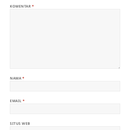
KOMENTAR
*
NAMA
*
EMAIL
*
SITUS WEB