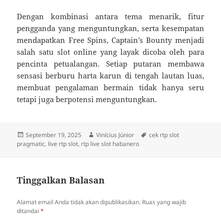
Dengan kombinasi antara tema menarik, fitur
pengganda yang menguntungkan, serta kesempatan
mendapatkan Free Spins, Captain’s Bounty menjadi
salah satu slot online yang layak dicoba oleh para
pencinta petualangan. Setiap putaran membawa
sensasi berburu harta karun di tengah lautan luas,
membuat pengalaman bermain tidak hanya seru
tetapi juga berpotensi menguntungkan.
Diposkan
Penulis
Tag
September 19, 2025
Vinícius Júnior
cek rtp slot
pada
pragmatic
,
live rtp slot
,
rtp live slot habanero
Tinggalkan Balasan
Alamat email Anda tidak akan dipublikasikan.
Ruas yang wajib
ditandai
*