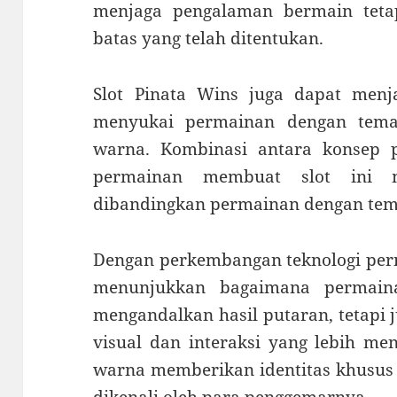
menjaga pengalaman bermain tet
batas yang telah ditentukan.
Slot Pinata Wins juga dapat menj
menyukai permainan dengan tema
warna. Kombinasi antara konsep pe
permainan membuat slot ini me
dibandingkan permainan dengan tema
Dengan perkembangan teknologi perma
menunjukkan bagaimana permain
mengandalkan hasil putaran, tetapi
visual dan interaksi yang lebih me
warna memberikan identitas khusus