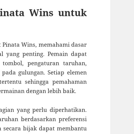
Pinata Wins untuk
t Pinata Wins, memahami dasar
l yang penting. Pemain dapat
 tombol, pengaturan taruhan,
a pada gulungan. Setiap elemen
tertentu sehingga pemahaman
rmainan dengan lebih baik.
gian yang perlu diperhatikan.
aruhan berdasarkan preferensi
 secara bijak dapat membantu