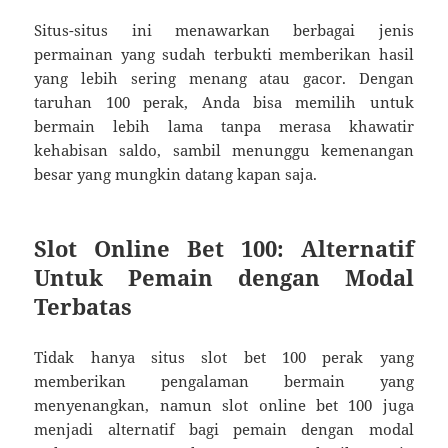
Situs-situs ini menawarkan berbagai jenis
permainan yang sudah terbukti memberikan hasil
yang lebih sering menang atau gacor. Dengan
taruhan 100 perak, Anda bisa memilih untuk
bermain lebih lama tanpa merasa khawatir
kehabisan saldo, sambil menunggu kemenangan
besar yang mungkin datang kapan saja.
Slot Online Bet 100: Alternatif
Untuk Pemain dengan Modal
Terbatas
Tidak hanya situs slot bet 100 perak yang
memberikan pengalaman bermain yang
menyenangkan, namun slot online bet 100 juga
menjadi alternatif bagi pemain dengan modal