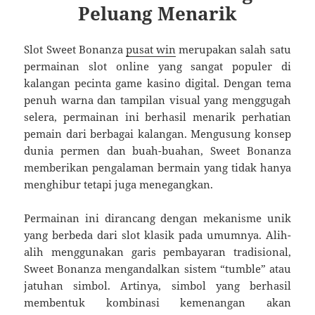
Peluang Menarik
Slot Sweet Bonanza
pusat win
merupakan salah satu
permainan slot online yang sangat populer di
kalangan pecinta game kasino digital. Dengan tema
penuh warna dan tampilan visual yang menggugah
selera, permainan ini berhasil menarik perhatian
pemain dari berbagai kalangan. Mengusung konsep
dunia permen dan buah-buahan, Sweet Bonanza
memberikan pengalaman bermain yang tidak hanya
menghibur tetapi juga menegangkan.
Permainan ini dirancang dengan mekanisme unik
yang berbeda dari slot klasik pada umumnya. Alih-
alih menggunakan garis pembayaran tradisional,
Sweet Bonanza mengandalkan sistem “tumble” atau
jatuhan simbol. Artinya, simbol yang berhasil
membentuk kombinasi kemenangan akan