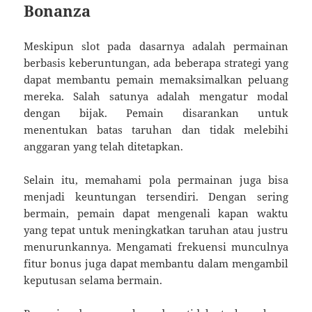
Bonanza
Meskipun slot pada dasarnya adalah permainan
berbasis keberuntungan, ada beberapa strategi yang
dapat membantu pemain memaksimalkan peluang
mereka. Salah satunya adalah mengatur modal
dengan bijak. Pemain disarankan untuk
menentukan batas taruhan dan tidak melebihi
anggaran yang telah ditetapkan.
Selain itu, memahami pola permainan juga bisa
menjadi keuntungan tersendiri. Dengan sering
bermain, pemain dapat mengenali kapan waktu
yang tepat untuk meningkatkan taruhan atau justru
menurunkannya. Mengamati frekuensi munculnya
fitur bonus juga dapat membantu dalam mengambil
keputusan selama bermain.