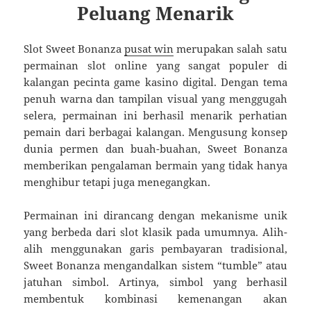
Peluang Menarik
Slot Sweet Bonanza
pusat win
merupakan salah satu
permainan slot online yang sangat populer di
kalangan pecinta game kasino digital. Dengan tema
penuh warna dan tampilan visual yang menggugah
selera, permainan ini berhasil menarik perhatian
pemain dari berbagai kalangan. Mengusung konsep
dunia permen dan buah-buahan, Sweet Bonanza
memberikan pengalaman bermain yang tidak hanya
menghibur tetapi juga menegangkan.
Permainan ini dirancang dengan mekanisme unik
yang berbeda dari slot klasik pada umumnya. Alih-
alih menggunakan garis pembayaran tradisional,
Sweet Bonanza mengandalkan sistem “tumble” atau
jatuhan simbol. Artinya, simbol yang berhasil
membentuk kombinasi kemenangan akan