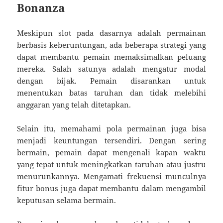
Bonanza
Meskipun slot pada dasarnya adalah permainan
berbasis keberuntungan, ada beberapa strategi yang
dapat membantu pemain memaksimalkan peluang
mereka. Salah satunya adalah mengatur modal
dengan bijak. Pemain disarankan untuk
menentukan batas taruhan dan tidak melebihi
anggaran yang telah ditetapkan.
Selain itu, memahami pola permainan juga bisa
menjadi keuntungan tersendiri. Dengan sering
bermain, pemain dapat mengenali kapan waktu
yang tepat untuk meningkatkan taruhan atau justru
menurunkannya. Mengamati frekuensi munculnya
fitur bonus juga dapat membantu dalam mengambil
keputusan selama bermain.