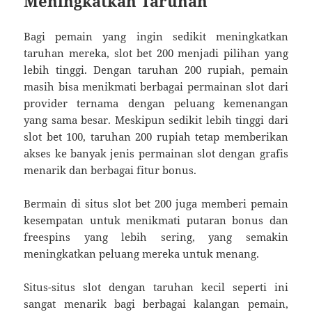
Meningkatkan Taruhan
Bagi pemain yang ingin sedikit meningkatkan
taruhan mereka, slot bet 200 menjadi pilihan yang
lebih tinggi. Dengan taruhan 200 rupiah, pemain
masih bisa menikmati berbagai permainan slot dari
provider ternama dengan peluang kemenangan
yang sama besar. Meskipun sedikit lebih tinggi dari
slot bet 100, taruhan 200 rupiah tetap memberikan
akses ke banyak jenis permainan slot dengan grafis
menarik dan berbagai fitur bonus.
Bermain di situs slot bet 200 juga memberi pemain
kesempatan untuk menikmati putaran bonus dan
freespins yang lebih sering, yang semakin
meningkatkan peluang mereka untuk menang.
Situs-situs slot dengan taruhan kecil seperti ini
sangat menarik bagi berbagai kalangan pemain,