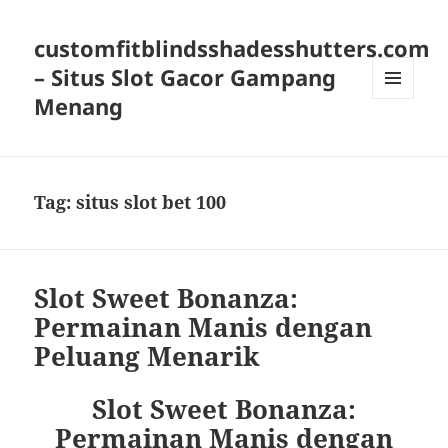
customfitblindsshadesshutters.com
– Situs Slot Gacor Gampang
Menang
MENU
DAN
WIDGET
Tag:
situs slot bet 100
Slot Sweet Bonanza:
Permainan Manis dengan
Peluang Menarik
Slot Sweet Bonanza:
Permainan Manis dengan