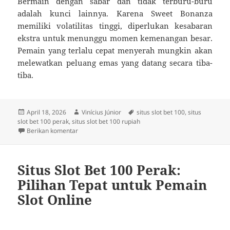
Bermain dengan sabar dan tidak terburu-buru
adalah kunci lainnya. Karena Sweet Bonanza
memiliki volatilitas tinggi, diperlukan kesabaran
ekstra untuk menunggu momen kemenangan besar.
Pemain yang terlalu cepat menyerah mungkin akan
melewatkan peluang emas yang datang secara tiba-
tiba.
Diposkan
Penulis
Tag
April 18, 2026
Vinícius Júnior
situs slot bet 100
,
situs
pada
slot bet 100 perak
,
situs slot bet 100 rupiah
untuk Slot Sweet Bonanza: Permainan Manis dengan
Berikan komentar
Situs Slot Bet 100 Perak:
Pilihan Tepat untuk Pemain
Slot Online