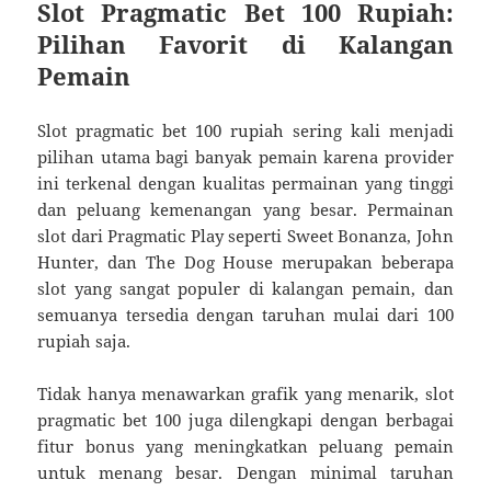
Slot Pragmatic Bet 100 Rupiah:
Pilihan Favorit di Kalangan
Pemain
Slot pragmatic bet 100 rupiah sering kali menjadi
pilihan utama bagi banyak pemain karena provider
ini terkenal dengan kualitas permainan yang tinggi
dan peluang kemenangan yang besar. Permainan
slot dari Pragmatic Play seperti Sweet Bonanza, John
Hunter, dan The Dog House merupakan beberapa
slot yang sangat populer di kalangan pemain, dan
semuanya tersedia dengan taruhan mulai dari 100
rupiah saja.
Tidak hanya menawarkan grafik yang menarik, slot
pragmatic bet 100 juga dilengkapi dengan berbagai
fitur bonus yang meningkatkan peluang pemain
untuk menang besar. Dengan minimal taruhan