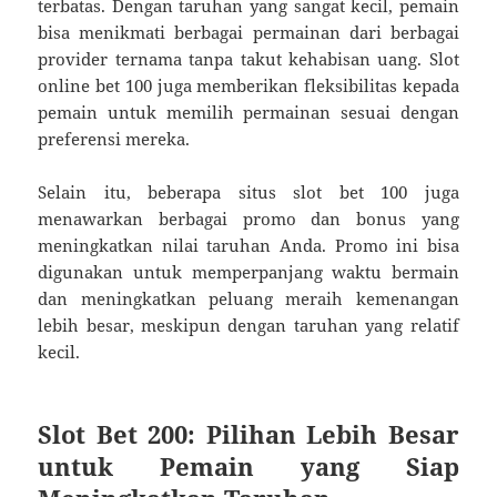
terbatas. Dengan taruhan yang sangat kecil, pemain
bisa menikmati berbagai permainan dari berbagai
provider ternama tanpa takut kehabisan uang. Slot
online bet 100 juga memberikan fleksibilitas kepada
pemain untuk memilih permainan sesuai dengan
preferensi mereka.
Selain itu, beberapa situs slot bet 100 juga
menawarkan berbagai promo dan bonus yang
meningkatkan nilai taruhan Anda. Promo ini bisa
digunakan untuk memperpanjang waktu bermain
dan meningkatkan peluang meraih kemenangan
lebih besar, meskipun dengan taruhan yang relatif
kecil.
Slot Bet 200: Pilihan Lebih Besar
untuk Pemain yang Siap